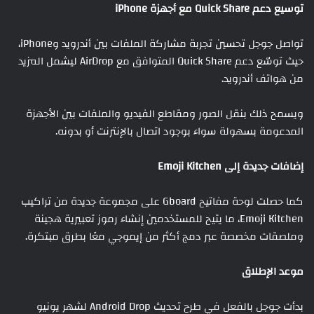
توسيع دعم Quick Share مع أجهزة iPhone
تواصل جوجل تحسين تجربة مشاركة الملفات بين أندرويد وiPhone،
حيث توسّع دعم Quick Share المتوافق مع AirDrop ليشمل المزيد
من هواتف أندرويد.
ويسمح ذلك بنقل الصور ومقاطع الفيديو والملفات بين الأجهزة
المدعومة بسهولة سواء بوجود اتصال بالإنترنت أو بدونه.
إضافات جديدة إلى Emoji Kitchen
كما حصلت لوحة مفاتيح Gboard على مجموعة جديدة من تراكيب
Emoji Kitchen، ما يتيح للمستخدمين إنشاء رموز تعبيرية هجينة
وملصقات مخصصة عبر دمج أكثر من إيموجي معًا بطرق مبتكرة.
موعد الإطلاق
بدأت جوجل بالفعل في طرح تحديث Android Drop لشهر يونيو