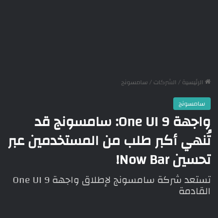
الرئيسية
/
الشركات
/
سامسونج
سامسونج
واجهة One UI 9: سامسونج قد
تُنهي أكبر طلب من المستخدمين عبر
تحسين Now Bar!
تستعد شركة سامسونج لإطلاق واجهة One UI 9
القادمة