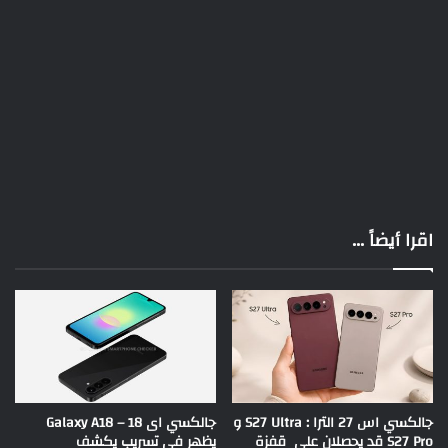
اقرا أيضاً ...
جالكسي اس 27 الترا : S27 Ultra و
جالكسي اى 18 – Galaxy A18
S27 Pro قد يحصلان على قفزة
يظهر في تسريب يكشف