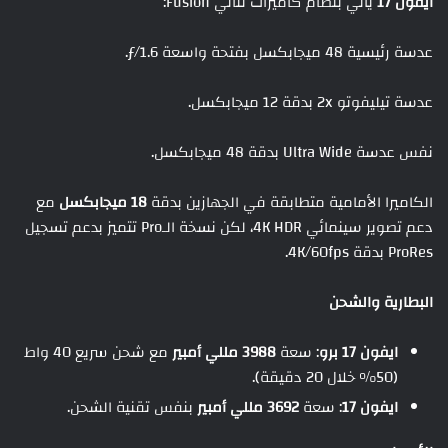
ايفون 17
يأتي بنظام كاميرات ثنائي Fusion:
عدسة رئيسية 48 ميجابكسل بفتحة واسعة ƒ/1.6.
عدسة تيليفوتو 2x بدقة 12 ميجابكسل.
نفس عدسة Ultra Wide بدقة 48 ميجابكسل.
الكاميرا الأمامية متطابقة في الجهازين بدقة
18 ميجابكسل
مع
دعم تصوير سينمائي 4K HDR، لكن نسخة الـPro تتميز بدعم تسجيل
ProRes بدقة 4K/60fps.
البطارية والشحن
ايفون 17 برو
: سعة
3988 مللي أمبير
مع شحن سريع 40 واط
(50% خلال 20 دقيقة).
ايفون 17
: سعة
3692 مللي أمبير
بنفس تقنية الشحن.