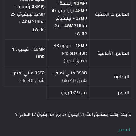
(48MP رئيسية +
(48MP رئيسية +
48MP تيليفوتو 4x
الكاميرات الخلفية
12MP تيليفوتو 2x
+ 12MP تيليفوتو
+ 48MP Ultra
2x + 48MP Ultra
Wide)
Wide)
18MP – فيديو 4K
18MP – فيديو 4K
الكاميرا الأمامية
HDR (ProRes
HDR
حصري للبرو)
3988 مللي أمبير –
3692 مللي أمبير –
البطارية
شحن 40 واط
شحن 40 واط
السعر
من 1319 يورو
برأيك: أيهما يستحق الشراء: ايفون 17 برو أم ايفون 17 العادي؟
المصدر