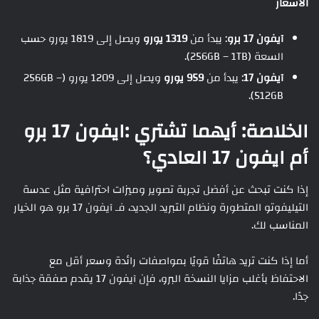
الأسعار
آيفون 17 برو
: يبدأ من
1319 يورو
ويصل إلى 1819 يورو حسب
السعة (256GB – 1TB).
آيفون 17
: يبدأ من
959 يورو
ويصل إلى 1209 يورو (256GB –
512GB).
الخلاصة: أيهما تشتري :ايفون 17 برو
أم ايفون 17 العادي؟
إذا كنت تبحث عن أفضل تجربة تصوير وميزات احترافية مثل عدسة
التيليفوتو المتطورة ونظام التبريد الجديد، فـ آيفون 17 برو هو الخيار
المناسب لك.
أما إذا كنت تريد هاتفًا قويًا بمواصفات رائدة وسعر أقل مع
الاحتفاظ بأغلب مزايا النسخة البرو، فإن آيفون 17 يقدم صفقة جذابة
جدًا.