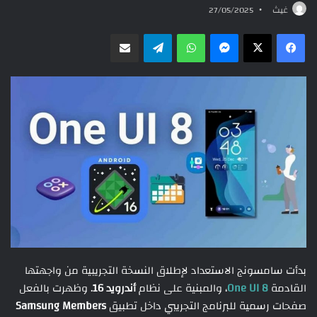
غيث
27/05/2025
ماسنجر
واتساب
تيلقرام
مشاركة عبر البريد
بدأت سامسونج الاستعداد لإطلاق النسخة التجريبية من واجهتها
القادمة
One UI 8
، والمبنية على نظام
أندرويد 16
. وظهرت بالفعل
صفحات رسمية للبرنامج التجريبي داخل تطبيق
Samsung Members