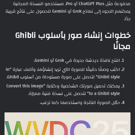
مدفوعة مثل ChatGPT Plus أو Pro. مستخدمو النسخة المجانية
يمكنهم اللجوء إلى نماذج Grok أو Gemini للحصول على نتائج قريبة
جدًا.
خطوات إنشاء صور بأسلوب Ghibli
مجانًا
افتح نافذة دردشة جديدة في Grok أو Gemini.
اكتب وصفًا دقيقًا للصورة التي تريد إنشاؤها، وأضف عبارة “in
Ghibli style” لتحصل على صورة مستوحاة من أسلوب Ghibli.
يمكنك تحميل صورتك الشخصية وكتابة “Convert this image
to a Ghibli style” لتحصل على نسخة فنية مميزة.
حمّل الصورة الناتجة واستخدمها كما ترغب.