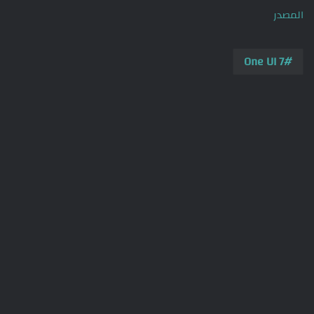
المصدر
One UI 7