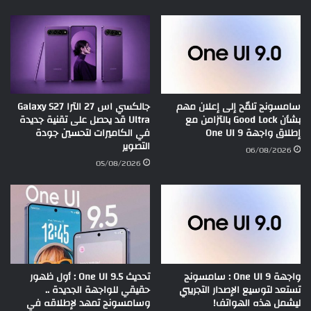
سامسونج تلمّح إلى إعلان مهم
جالكسي اس 27 الترا Galaxy S27
بشأن Good Lock بالتزامن مع
Ultra قد يحصل على تقنية جديدة
إطلاق واجهة One UI 9
في الكاميرات لتحسين جودة
التصوير
06/08/2026
05/08/2026
واجهة One UI 9 : سامسونج
تحديث One UI 9.5 : أول ظهور
تستعد لتوسيع الإصدار التجريبي
حقيقي للواجهة الجديدة ..
ليشمل هذه الهواتف!
وسامسونج تمهد لإطلاقه في