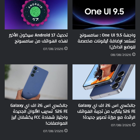
واجهة One UI 9.5 : سامسونج
تحديث Android 17 سيكون الأخير
تستعد لإضافة أيقونات مخصصة
لهذه الهواتف من سامسونج
للوضع الداكن!
07/08/2026
08/08/2026
جالكسي اس 26 اف اي Galaxy
جالكسي اس 26 اف اي Galaxy
S26 FE يقترب من تجربة الهواتف
S26 FE تسريب الألوان الجديدة
الرائدة مع ميزة تصوير جديدة!
واجتياز شهادة FCC يكشفان أبرز
المواصفات!
07/08/2026
07/08/2026