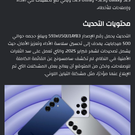
Galaxy S25 وS25+ وS25 Ultra، ويأتي مع تحسينات في الأداء
وإصلاحات للأخطاء.
محتويات التحديث
التحديث يحمل رقم الإصدار S93xUSQU1AYB3 ويبلغ حجمه حوالي
500 ميجابايت. يهدف إلى تحسين سلاسة الأداء وتعزيز الأمان، حيث
يشمل تصحيحات لشهر فبراير 2025، والتي تعمل على سد الثغرات
الأمنية في النظام. لم تكشف سامسونج عن القائمة الكاملة
للإصلاحات، ولكن من المتوقع أن يعالج بعض المشكلات التي تم
الإبلاغ عنها مؤخرًا، مثل مشكلة التباين اللوني.