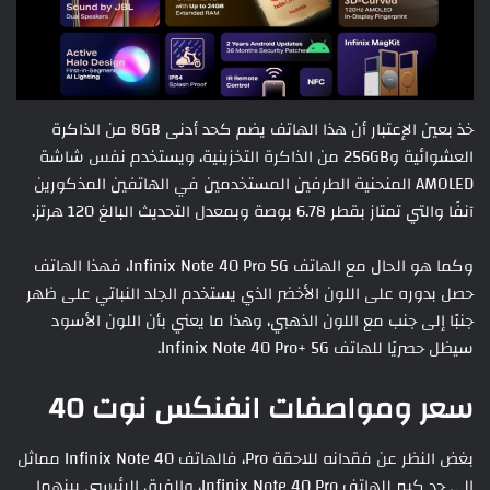
خذ بعين الإعتبار أن هذا الهاتف يضم كحد أدنى 8GB من الذاكرة
العشوائية و256GB من الذاكرة التخزينية، ويستخدم نفس شاشة
AMOLED المنحنية الطرفين المستخدمين في الهاتفين المذكورين
آنفًا والتي تمتاز بقطر 6.78 بوصة وبمعدل التحديث البالغ 120 هرتز.
وكما هو الحال مع الهاتف Infinix Note 40 Pro 5G، فهذا الهاتف
حصل بدوره على اللون الأخضر الذي يستخدم الجلد النباتي على ظهر
جنبًا إلى جنب مع اللون الذهبي، وهذا ما يعني بأن اللون الأسود
سيظل حصريًا للهاتف Infinix Note 40 Pro+ 5G.
سعر ومواصفات انفنكس نوت 40
بغض النظر عن فقدانه للاحقة Pro، فالهاتف Infinix Note 40 مماثل
إلى حد كبير للهاتف Infinix Note 40 Pro، والفرق الرئيسي بينهما