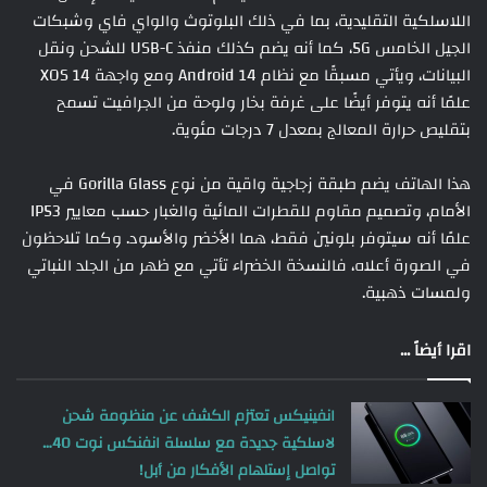
اللاسلكية التقليدية، بما في ذلك البلوتوث والواي فاي وشبكات
الجيل الخامس 5G، كما أنه يضم كذلك منفذ USB-C للشحن ونقل
البيانات، ويأتي مسبقًا مع نظام Android 14 ومع واجهة XOS 14
علمًا أنه يتوفر أيضًا على غرفة بخار ولوحة من الجرافيت تسمح
بتقليص حرارة المعالج بمعدل 7 درجات مئوية.
هذا الهاتف يضم طبقة زجاجية واقية من نوع Gorilla Glass في
الأمام، وتصميم مقاوم للقطرات المائية والغبار حسب معايير IP53
علمًا أنه سيتوفر بلونين فقط، هما الأخضر والأسود. وكما تلاحظون
في الصورة أعلاه، فالنسخة الخضراء تأتي مع ظهر من الجلد النباتي
ولمسات ذهبية.
اقرا أيضاً ...
انفينيكس تعتزم الكشف عن منظومة شحن
لاسلكية جديدة مع سلسلة انفنكس نوت 40…
تواصل إستلهام الأفكار من أبل!