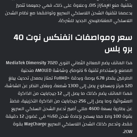
بتقنية منع الإهتزاز OIS. وعلاوة على ذلك، فهي جميعها تتميز
بدعمها لتقنية الشحن اللاسلكي السريع وتوافقها مع نظام الشحن
اللاسلكي المغناطيسي الجديد للشركة.
سعر ومواصفات انفنكس نوت 40
برو بلس
هذا الهاتف يضم المعالج الثماني النوى MediaTek Dimensity 7020
المصنع بإستخدام تقنية 6 نانومتر، وشاشة AMOLED منحنية
الطرفين بقطر 6.78 بوصة وبدقة +FullHD تمتاز بمعدل تحديث يبلغ
120 هرتز وبسطوع يصل إلى 1300 شمعة. وبغض النظر عن الشاشة،
فهذا الهاتف يضم كذلك ما يصل إلى 12 جيجابايت من الذاكرة
العشوائية وما يصل إلى 256 جيجابايت من الذاكرة التخزينية، فضلاً
عن بطارية بسعة 4600 مللي أمبير تدعم الشحن السلكي السريع
بقوة 100 واط مما يسمح بإعادة شحن 50% في غضون 12 دقيقة
فقط، وتدعم كذلك الشحن اللاسلكي السريع MagCharge بقوة
20W.