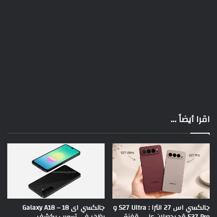
اقرا أيضاً ...
جالكسي اس 27 الترا : S27 Ultra و
جالكسي اى 18 – Galaxy A18
S27 Pro قد يحصلان على قفزة
يظهر في تسريب يكشف