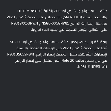
هاتف سامسونج جالكسي نوت 20 بتقنية LTE (SM-N980F)
والنسخة بتقنية 5G (SM-N981B) تحصلان على تحديث أكتوبر 2023
من خلال إصدارات البرامج N980FXXS8HWJ1 وN981BXXS8HWJ1
على التوالي. يتوفر التحديث في جميع أنحاء أوروبا.
بالإضافة إلى ذلك، يحصل هاتف سامسونج جالكسي نوت 20 5G
أيضًا على تحديث أكتوبر 2023 في الولايات المتحدة. بالنسبة
لإصدارات الشركات، يحمل التحديث إصدار البرامج N981USQS5HWI1،
في حين يحصل هاتف Note 20 الغير مقفل على إصدار البرامج
N981U1UES5HWI1.