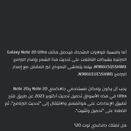
أما بالنسبة للولايات المتحدة، فيحصل هاتف Galaxy Note 20 Ultra
المرتبط بشبكات الناقلات على تحديث هذا الشهر بإصدار البرامج
N986USQS5HWI1، بينما يتماشى النموذج غير المقفل مع إصدار
البرامج N986U1UES5HWI1.
يجب أن يكون بإمكان مستخدمي جالاكسي Note 20 وNote 20
Ultra في هذه الأسواق تحميل تحديث أكتوبر 2023 عن طريق فتح
تطبيق الإعدادات على هواتفهم، والانتقال إلى “تحديث البرنامج”، ثم
الضغط على “تحميل وتثبيت”.
هل تمتلك جالكسي نوت 20؟