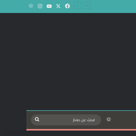
‫X
فيسبوك
‫YouTube
انستقرام
الوضع المظلم
الوضع المظلم
ابحث
عن