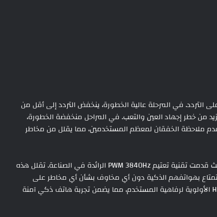
لمخاطر بناءً على التردد. في المرحلة عالية الخطورة، ينخفض التردد إلى أقل من
زيد من خطر إجهاد العين والتعب. في المراحل منخفضة الخطورة،
1 هرتز و 3125 هرتز ، مما يضمن عدم ملاحظة الخفقان لمعظم المستخدمين، مما يقلل من مخاطر
، حيث قدمت تقنية تعتيم PWM 3840Hz الرائدة في الصناعة. تقلل هذه
ستمتاع بهواتفهم الذكية دون أي مخاوف بشأن أي مخاطر على
العين. مع تطبيق هذه التكنولوجيا المتقدمة، تعطي HONOR الأولوية لرفاهية المستخدم، مما يضمن تجربة هاتف ذكي آمنة