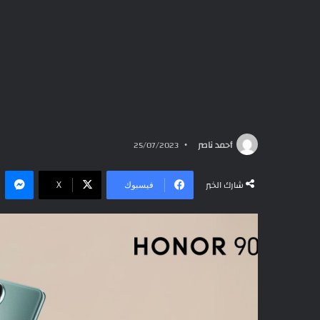
أحمد ناصر
25/07/2023
ما
شارك الخبر
فيسبوك
‫X