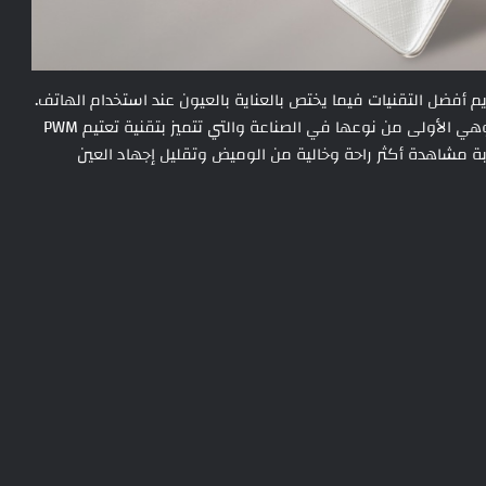
HONO إلى أبعد الحدود لتقديم أفضل التقنيات فيما يختص بالعناية بالعيون عند استخدام الهاتف.
تم تجهيز HONOR 90 بشاشة مريحة بدون ضرر على العين، وهي الأولى من نوعها في الصناعة والتي تتميز بتقنية تعتيم PWM
 تجربة مشاهدة أكثر راحة وخالية من الوميض وتقليل إجهاد العين