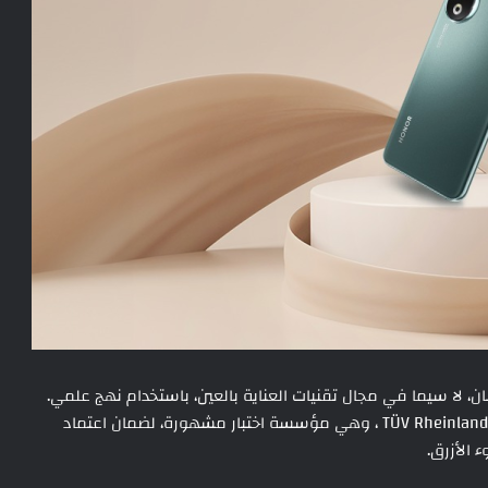
على الإنسان، لا سيما في مجال تقنيات العناية بالعين، باستخدام نهج علمي.
منذ إنشائها، حافظت HONOR على شراكة طويلة الأمد معTÜV Rheinland ، وهي مؤسسة اختبار مشهورة، لضمان اعتماد