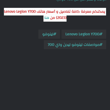
يمكنكم معرفة كافة تفاصيل و أسعار هاتف Lenovo Legion Y700
(2023) من
هنا
Lenovo Legion Y700
لينوفو
مواصفات لينوفو ليجن واي 700