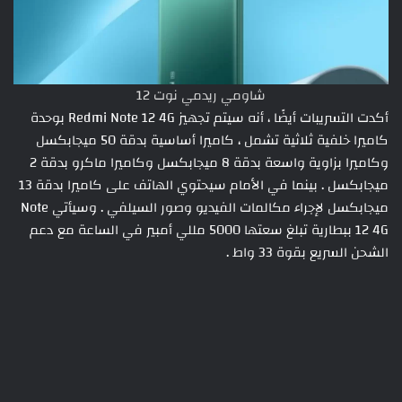
شاومي ريدمي نوت 12
أكدت التسريبات أيضًا ، أنه سيتم تجهيز Redmi Note 12 4G بوحدة
كاميرا خلفية ثلاثية تشمل ، كاميرا أساسية بدقة 50 ميجابكسل
وكاميرا بزاوية واسعة بدقة 8 ميجابكسل وكاميرا ماكرو بدقة 2
ميجابكسل . بينما في الأمام سيحتوي الهاتف على كاميرا بدقة 13
ميجابكسل لإجراء مكالمات الفيديو وصور السيلفي . وسيأتي Note
12 4G ببطارية تبلغ سعتها 5000 مللي أمبير في الساعة مع دعم
الشحن السريع بقوة 33 واط .