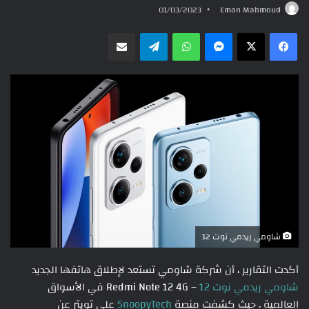
01/03/2023
Eman Mahmoud
ماسنجر
واتساب
تيلقرام
مشاركة عبر البريد
شاومي ريدمي نوت 12
أكدت التقارير ، أن شركة شاومي تستعد لإطلاق هاتفها الجديد
شاومي ريدمي نوت 12
– Redmi Note 12 4G في الأسواق
العالمية . حيث كشفت منصة
SnoopyTech
على تويتر عن