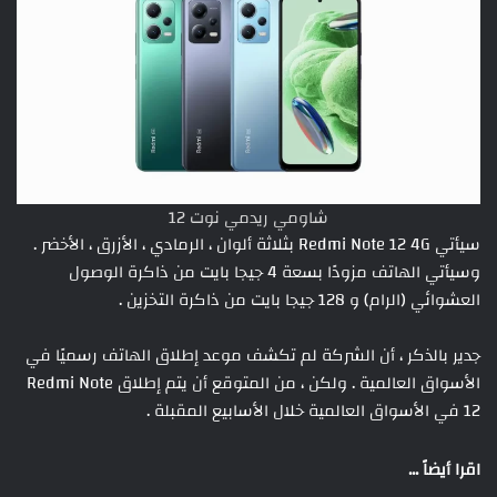
شاومي ريدمي نوت 12
سيأتي Redmi Note 12 4G بثلاثة ألوان ، الرمادي ، الأزرق ، الأخضر .
وسيأتي الهاتف مزودًا بسعة 4 جيجا بايت من ذاكرة الوصول
العشوائي (الرام) و 128 جيجا بايت من ذاكرة التخزين .
جدير بالذكر ، أن الشركة لم تكشف موعد إطلاق الهاتف رسميًا في
الأسواق العالمية . ولكن ، من المتوقع أن يتم إطلاق Redmi Note
12 في الأسواق العالمية خلال الأسابيع المقبلة .
اقرا أيضاً ...