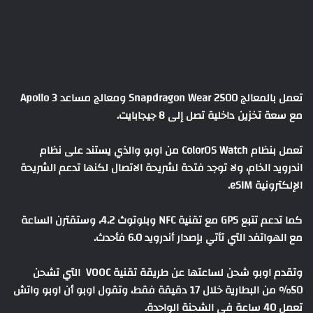
تعمل بالمعالج Snapdragon Wear 2500 ومعالج مساعد Apollo 3
مع سعة تخزين داخلية تصل إلى 8 جيجابايت.
تعمل بنظام ColorOS Watch من اوبو والذي يستند على نظام
اندرويد الخام، ولا توجد فتحة لشريحة الاتصال لكنها تدعم الشريحة
الإلكترونية eSIM.
كما تدعم تتبع GPS مع تقنية NFC وبلوتوث 4.2، وستقترن الساعة
مع الهواتفد التي تأتي بإصدار أندرويد 6.0 فأحدث.
وتقدم اوبو شحن لساعتها عن طريقة تقنية VOOC التي تشحن
50% من البطارية خلال 17 دقيقة فقط، وتقول اوبو أن اوبو واتش
تعمل 40 ساعة في الشحنة الواحدة.