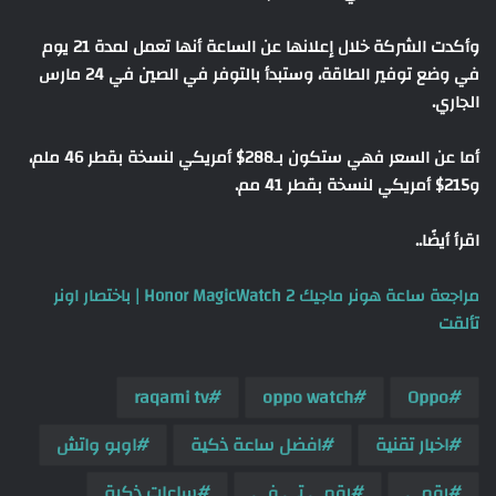
وأكدت الشركة خلال إعلانها عن الساعة أنها تعمل لمدة 21 يوم
في وضع توفير الطاقة، وستبدأ بالتوفر في الصين في 24 مارس
الجاري.
أما عن السعر فهي ستكون بـ288$ أمريكي لنسخة بقطر 46 ملم،
و215$ أمريكي لنسخة بقطر 41 مم.
اقرأ أيضًا..
مراجعة ساعة هونر ماجيك 2 Honor MagicWatch | باختصار اونر
تألقت
raqami tv
oppo watch
Oppo
اخبار تقنية
افضل ساعة ذكية
اوبو واتش
رقمي
رقمي تي في
ساعات ذكية