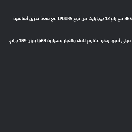
يعمل الهاتف بالمعالج الأحدث من كوالكوم سناب دراجون 865 مع رام 12 جيجابايت من نوع LPDDR5 مع سعة تخزين أساسية