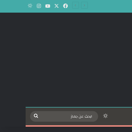
‫X
فيسبوك
‫YouTube
انستقرام
الوضع المظلم
الوضع المظلم
ابحث
عن