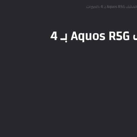
 بـ 4 كاميرات
شارب تعلن عن الهاتف Aquos R5G بـ 4