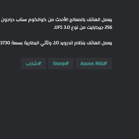
256 جيجابايت من نوع UFS 3.0.
يعمل الهاتف بنظام اندرويد 10، وتأتي البطارية بسعة 3730 ميلي أمبير، وهو مقاوم للماء والغبار بمعيارية Ip68 ويزن 189 جرام.
Aquos R5G
Sharp
شارب