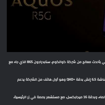
أعلنت شركة شارب اليوم عن الهاتف Aquos R5G والذي يأتي بأحدث معالج من شركة كوالكوم، سنابدراجون 865 الذي جاء مع
وطرحت الشركة الهاتف حاليًا في السوق الياباني، ويأتي بشاشة 6.5 إنش بدقة +QHD وهو أول هاتف من الشركة يدعم
تأتي الشاشة بكاميرا أمامية في نوتش على شكل قطرة الماء، وبدقة 16 ميجابكسل، مع مستشعر بصمة في زر الرئيسية،