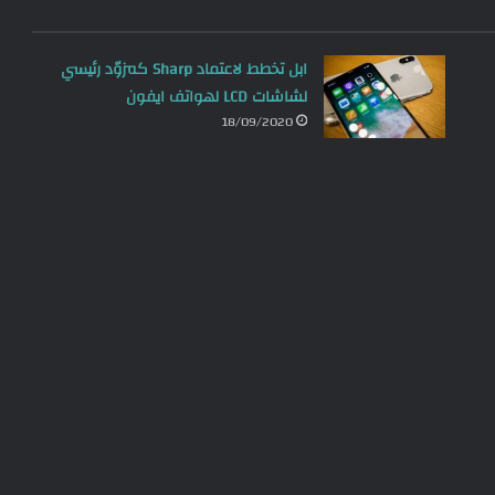
ابل تخطط لاعتماد Sharp كمزوّد رئيسي
لشاشات LCD لهواتف ايفون
18/09/2020