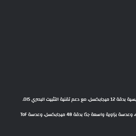
تثبيت البصري OIS.
وعدسة أخرى للتقريب البصري بدقة 12 ميجابكسل تيليفوتو، وعدسة بزاوية واسعة جدًا بدقة 48 ميجابكسل، وعدسة ToF