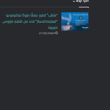
اقرا أيضاً ...
“شارْب” تطور جهازًا مزودًا بتكنولوجيا
“البلازماكلاستر” للحد من انتشار فيروس
كورونا
27/10/2020