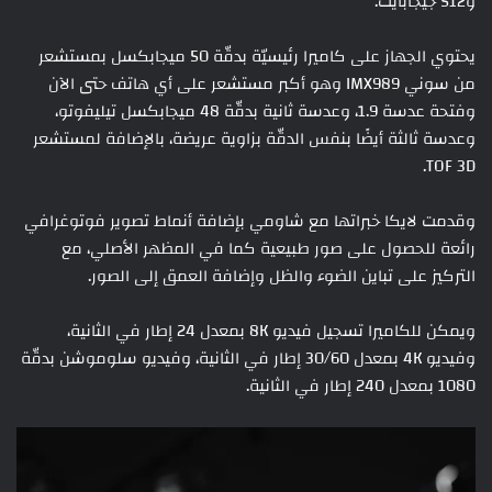
و512 جيجابايت.
يحتوي الجهاز على كاميرا رئيسيّة بدقّة 50 ميجابكسل بمستشعر
من سوني IMX989 وهو أكبر مستشعر على أي هاتف حتى الآن
وفتحة عدسة 1.9، وعدسة ثانية بدقّة 48 ميجابكسل تيليفوتو،
وعدسة ثالثة أيضًا بنفس الدقّة بزاوية عريضة، بالإضافة لمستشعر
TOF 3D.
وقدمت لايكا خبراتها مع شاومي بإضافة أنماط تصوير فوتوغرافي
رائعة للحصول على صور طبيعية كما في المظهر الأصلي، مع
التركيز على تباين الضوء والظل وإضافة العمق إلى الصور.
ويمكن للكاميرا تسجيل فيديو 8K بمعدل 24 إطار في الثانية،
وفيديو 4K بمعدل 30/60 إطار في الثانية، وفيديو سلوموشن بدقّة
1080 بمعدل 240 إطار في الثانية.