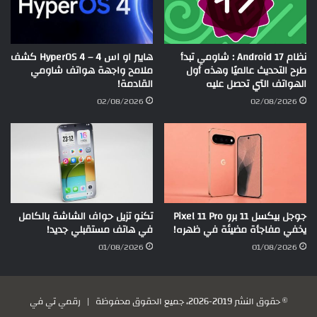
نظام Android 17 : شاومي تبدأ
هايبر او اس 4 – HyperOS 4 كشف
طرح التحديث عالميًا وهذه أول
ملامح واجهة هواتف شاومي
الهواتف التي تحصل عليه
القادمة!
02/08/2026
02/08/2026
جوجل بيكسل 11 برو Pixel 11 Pro
تكنو تزيل حواف الشاشة بالكامل
يخفي مفاجأة مضيئة في ظهره!
في هاتف مستقبلي جديد!
01/08/2026
01/08/2026
© حقوق النشر 2019-2026، جميع الحقوق محفوظة |
رقمي تي في