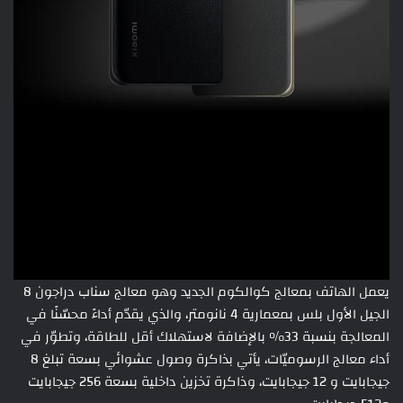
يعمل الهاتف بمعالج كوالكوم الجديد وهو معالج سناب دراجون 8
الجيل الأول بلس بمعمارية 4 نانومتر، والذي يقدّم أداءً محسّنًا في
المعالجة بنسبة 33% بالإضافة لاستهلاك أقل للطاقة، وتطوّر في
أداء معالج الرسوميّات، يأتي بذاكرة وصول عشوائي بسعة تبلغ 8
جيجابايت و 12 جيجابايت، وذاكرة تخزين داخلية بسعة 256 جيجابايت