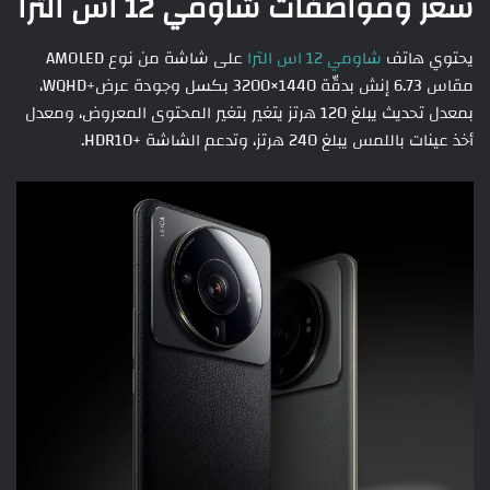
سعر ومواصفات شاومي 12 اس الترا
يحتوي هاتف
شاومي 12 اس الترا
على شاشة من نوع AMOLED
مقاس 6.73 إنش بدقّة 1440×3200 بكسل وجودة عرض+WQHD،
بمعدل تحديث يبلغ 120 هرتز يتغير بتغير المحتوى المعروض، ومعدل
أخذ عينات باللمس يبلغ 240 هرتز، وتدعم الشاشة +HDR10.