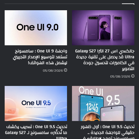
جالكسي اس 27 الترا Galaxy S27
واجهة One UI 9 : سامسونج
Ultra قد يحصل على تقنية جديدة
تستعد لتوسيع الإصدار التجريبي
في الكاميرات لتحسين جودة
ليشمل هذه الهواتف!
التصوير
05/08/2026
05/08/2026
تحديث One UI 9.5 : أول ظهور
تحديث One UI 9.5 : تسريب يكشف
حقيقي للواجهة الجديدة ..
ما تُحضّره سامسونج لـ Galaxy S27
وسامسونج تمهد لإطلاقه في
Ultra!