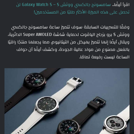
اقرأ أيضًا..
سامسونج جالكسي ووتش 5 – Galaxy Watch 5 لن
تحصل على هذه الميزة الأكثر طلبًا من المستخدمين!
وفقًا للتسريبات السابقة سوف تتميز ساعة سامسونج جالكسي
ووتش 5 برو بزجاج الياقوت لحماية شاشة Super AMOLED الدائرية.
ويقال أيضًا إنها تتميز بهيكل من التيتانيوم، مما يجعلها منتجًا راقيًا
بالفعل مصنوع من مواد عالية الجودة. وكشف أيضًا أن حواف
الساعة ليست رفيعة تمامًا.