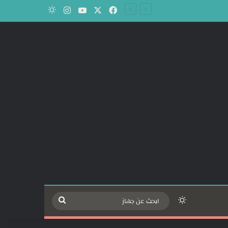
‫X
فيسبوك
‫YouTube
انستقرام
الوضع المظلم
الوضع المظلم
ابحث
عن