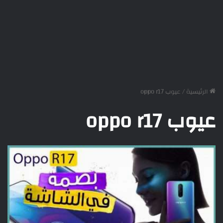
الرئيسية
/
عيوب oppo r17
عيوب oppo r17