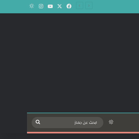
‫X
فيسبوك
‫YouTube
انستقرام
الوضع المظلم
الوضع المظلم
ابحث
عن