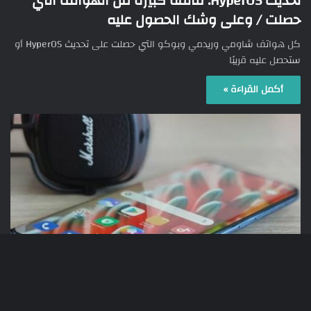
تحديث HyperOS: قائمة كبيرة من الهواتف التي
حصلت / وعلى وشك الحصول عليه
كل هواتف شاومي وريدمي وبوكو التي حصلت على تحديث HyperOS أو
ستحصل عليه قريبًا
أكمل القراءة »
الهواتف الذكية
زر
657
17/04/2024
شاومي تطلق تحديث HyperOS لأشهر سلسلة من