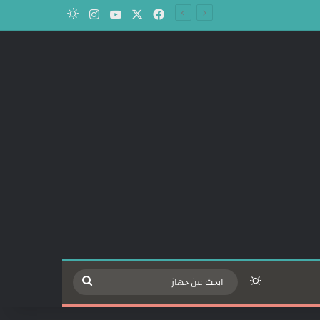
‫X
فيسبوك
‫YouTube
انستقرام
الوضع المظلم
الوضع المظلم
ابحث
عن