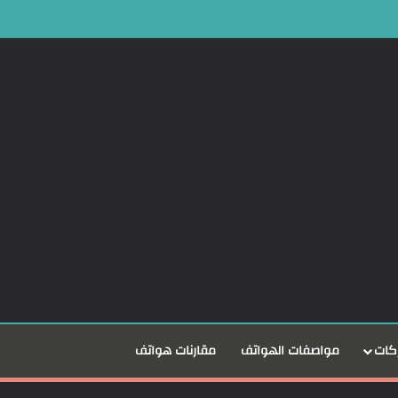
Dare to بعد نمو أعمالها 25%
كات
مواصفات الهواتف
مقارنات هواتف