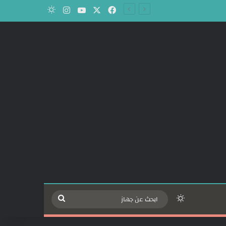
‫X
فيسبوك
‫YouTube
انستقرام
الوضع المظلم
الوضع المظلم
ابحث
عن