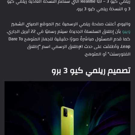
ريلمي كيو 3 – Realme Q3 التي ستضم النسخة العادية ريلمي كيو
3 و النسخة ريلمي كيو 3 برو.
واليوم، أعلنت صفحة ريلمي الرسمية عبر الموقع الصيني الشهير
ويبو
بأن إطلاق السلسلة الجديدة سيتم رسميًا في 22 أبريل الجاري.
كما قدم المسئول مباشرةً صورًا حقيقية للجهاز المتوهج Dare To
Leap، وأطلقت على حدث الإطلاق الرسمي اسم “إطلاق
الفلورسنت” أو المتوهج.
تصميم ريلمي كيو 3 برو