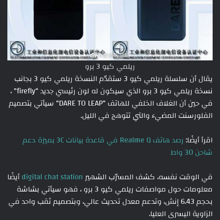
ريلمي كيو 3 برو
يقال أن سلسلة ريلمي كيو 3 ستقدّم النسخة ريلمي كيو 3 بجانب
نسخة ريلمي كيو 3 برو الذي سيكون له لون رئيسي جديد “firefly” ،
في حين أن الغلاف الخلفي للهاتف “DARE TO LEAP” سيأتي بتصميم
الفلورسنت المضيء والتي تتوهج في الليل.
اقرأ أيضًا:
رصد هاتف Realme Q في قاعدة بيانات 3C بميزة دعم
شاحن 30 واط
في الوقت نفسه، كشف المسرّب الشهير
digital chat station
أيضًا
معلومات حول مواصفات ريلمي كيو 3 برو ، فهو سيأتي بشاشة
بحجم 6.43 إنش، وتدعم معدل تحديث عالي، وبتصميم ثقب واحد في
الزاوية اليسرى العليا.