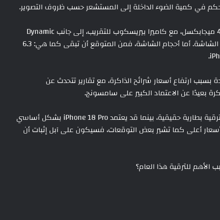
حكم في كمية الضوء الداخلة إلى المستشعر حسب ظروف التصوير.
كما يُتوقع أن تأتي السلسلة بثلاث كاميرات خلفية بدقة 48 ميجابكسل، مع كاميرا بيريسكوب للتقريب، إلى جانب Dynamic
Island أصغر حجمًا نتيجة نقل بعض مكونات Face ID أسفل الشاشة. أما أحجام الشاشة، فمن المتوقع أن تبقى كما هي: 6.3
 بسبب ارتفاع أسعار شرائح الذاكرة، مع تقارير تتحدث عن
الخلاصة أن iPhone 18 Pro Max يبدو مرشحًا للحصول على ترقية بطارية حقيقية، بينما قد يعتمد iPhone 18 Pro بشكل أساسي
سعة. وإذا جاءت الأسعار أعلى كما تشير بعض التوقعات، فسيكون على آبل إثبات أن