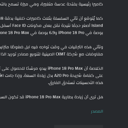
كاميرا رئيسية بفتحة عدسة متغيرة، وهي ميزة تسمح بالت
بوصة في iPhone 18 Pro و6.9 بوصة في iPhone 18 Pro Max.
وتأتي هذه الترقيات في وقت تواجه فيه آبل ضغوطًا متزايدة
مفاوضات مع شركة CXMT الصينية لتنويع مصادر توريد الذاكرة بعيدًا عن الاعتماد الكبير على سامسونج.
على كفاءة شريحة A20 Pro بدل زيادة ال
هذه التحسينات تستحق الفارق.
هل ترى أن زيادة بطارية iPhone 18 Pro Max قد تكون السبب الأهم للترقية هذا العام؟
المصدر