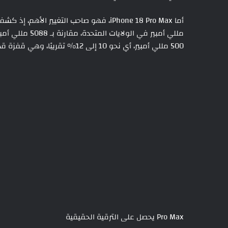
500 مللي أمبير، أي نحو 10 إلى 12% تقريبًا، وهي قفزة قد تظهر بوضوح في عمر البطارية.
Pro Max يحصل على الترقية الحقيقية