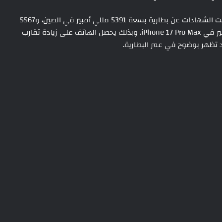
أما iPhone 18 Pro Max، فهو صاحب التغيير الأهم، إذ كشفت الشهادات عن بطارية بسعة 5391 مللي أمبير في الصين، و5567
مللي أمبير في الولايات المتحدة، مقارنة بـ 5088 مللي أمبير في iPhone 17 Pro Max. وبذلك يحصل الهاتف على زيادة تقارب