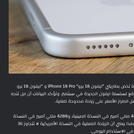
كشفت قاعدة بيانات شهادات 3C الصينية عن تفاصيل جديدة تخص بطاريتي “ايفون 18 برو” iPhone 18 Pro و “ايفون 18 برو
ن الإطلاق المتوقع لسلسلة آيفون الجديدة في سبتمبر. وتؤكد البيانات أن آبل تتجه
ل الطراز الأصغر على زيادة محدودة للغاية.
بحسب الشهادات، يأتي iPhone 18 Pro ببطارية سعتها 4056 مللي أمبير في النسخة الصينية، و4288 مللي أمبير في النسخة
الأمريكية، مقارنة بـ 4252 مللي أمبير في iPhone 17 Pro. وهذا يعني أن الزيادة الفعلية في النسخة الأمريكية لا تتجاوز 36
في الاستخدام اليومي.