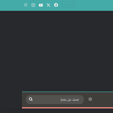
‫X
فيسبوك
‫YouTube
انستقرام
الوضع المظلم
الوضع المظلم
ابحث
عن