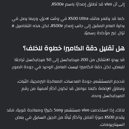
إلى أن vivo قد تطلق إصدارًا باسم X500e.
كما قد يظهر هاتف X500 Ultra في وقت لاحق، وربما يصل في
بداية العام المقبل إلى جانب إصدار X500e، لكن هذه التفاصيل لا
تزال غير مؤكدة رسميًا.
هل تقليل دقة الكاميرا خطوة للخلف؟
قد يبدو الانتقال من 200 ميجابكسل إلى 50 ميجابكسل تراجعًا
للبعض، لكن دقة الكاميرا ليست العامل الوحيد في جودة الصور.
فحجم المستشعر، جودة العدسات، المعالجة البرمجية، الثبات،
ونطاق الإضاءة كلها عوامل قد تكون أكثر أهمية من رقم
الميجابكسل وحده.
لذلك، إذا استخدمت vivo مستشعر Sony كبيرًا ومعالجة قوية، فقد
يقدم X500 صورًا أفضل وأكثر ثباتًا من الجيل السابق في بعض
السيناريوهات.