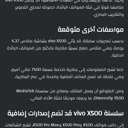
وجود عدسة بيريسكوب في النسخة الأساسية قد يجعل vivo X500
منافسًا قويًا في فئة الهواتف الرائدة، خصوصًا لمحبي التصوير
والتقريب البصري.
مواصفات أخرى متوقعة
بحسب تسريبات سابقة، قد يأتي vivo X500 بشاشة مقاس 6.37
بوصة، وهي مقاس صغير نسبيًا مقارنة بالكثير من الهواتف الرائدة
الحالية.
كما تشير المعلومات إلى بطارية ضخمة بسعة 7500 مللي أمبير،
وهي نقطة قد تمنح الهاتف أفضلية واضحة في عمر البطارية.
ومن المتوقع أن يعمل الهاتف بمعالج من سلسلة MediaTek
Dimensity 9500، ما يجعله موجهًا لفئة الأداء العالي.
سلسلة vivo X500 قد تضم إصدارات إضافية
إلى جانب هواتف X500 وX500 Pro وX500 Pro Max، تشير الشائعات