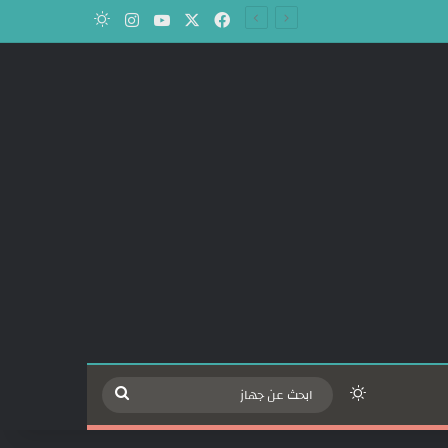
‫X
فيسبوك
‫YouTube
انستقرام
الوضع المظلم
الوضع المظلم
ابحث
عن