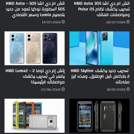
اتش ام دي آشا HMD Asha 305
اتش ام دي آشا 505 – HMD Asha
تسريب يكشف نظام Pulse OS
505 أسطورة نوكيا تعود من جديد
ومواصفات الهاتف
بتصميم Lumia وسعر اقتصادي
14/07/2026
28/07/2026
تسريب جديد يكشف HMD Skyline
إتش إم دي لوما 2 – HMD Luma2
2 بالكامل قبل الإطلاق.. وهذه أبرز
يظهر في تسريب يكشف
مفاجآته
مواصفاته الرئيسية!
22/06/2026
10/07/2026