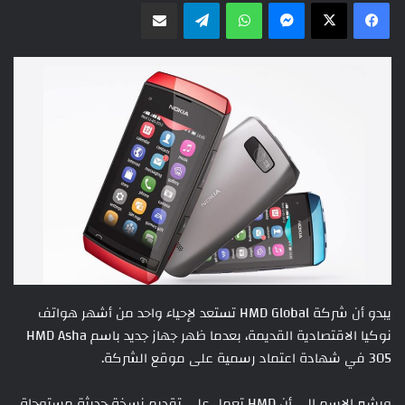
ماسنجر
واتساب
تيلقرام
مشاركة عبر البريد
يبدو أن شركة HMD Global تستعد لإحياء واحد من أشهر هواتف
نوكيا الاقتصادية القديمة، بعدما ظهر جهاز جديد باسم HMD Asha
305 في شهادة اعتماد رسمية على موقع الشركة.
ويشير الاسم إلى أن HMD تعمل على تقديم نسخة حديثة مستوحاة