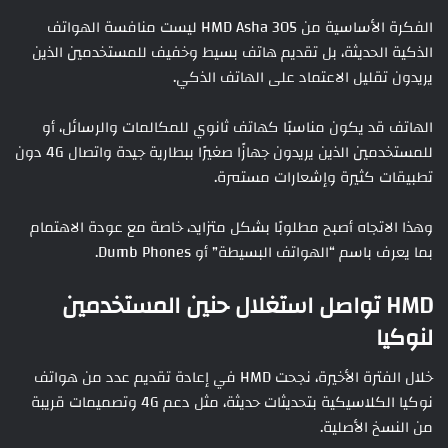
الفكرة الأساسية من HMD Asha 305 ليست منافسة الهواتف
الذكية الحديثة، بل تقديم هاتف بسيط وخفيف للمستخدمين الذين
يريدون تقليل الاعتماد على الهاتف الذكي.
الهاتف قد يكون مناسبًا كهاتف ثانوي للمكالمات والرسائل، أو
للمستخدمين الذين يريدون جهازًا صغيرًا ببطارية جيدة واتصال 4G دون
تطبيقات كثيرة وإشعارات مستمرة.
وهذا الاتجاه أصبح مطلوبًا بشكل متزايد، خاصة مع عودة الاهتمام
بما يعرف باسم “الهواتف البسيطة” أو Dumb Phones.
HMD تواصل استغلال حنين المستخدمين
لنوكيا
خلال الفترة الأخيرة، نجحت HMD في إعادة تقديم عدد من هواتف
نوكيا الكلاسيكية بتحديثات حديثة، مثل دعم 4G وتصميمات قريبة
من النسخ الأصلية.