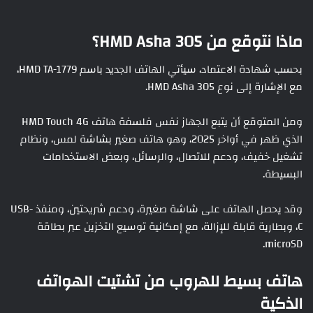
ماذا نتوقع من HMD Asha 305؟
بحسب شهادة الاعتماد، سيأتي الهاتف الجديد باسم HMD TA-1779،
مع الإشارة إلى نوع HMD Asha 305.
ومن المتوقع أن يتبع الجهاز نفس فلسفة هاتف HMD Touch 4G
الذي ظهر في أواخر 2025، وهو هاتف صغير بشاشة لمس، ونظام
تشغيل خفيف، ودعم للاتصال، والرسائل، وبعض الاستخدامات
البسيطة.
وقد يحصل الهاتف على شاشة صغيرة، ودعم شريحتين، ومنفذ USB-
C، وبطارية قابلة للإزالة، مع إمكانية توسيع التخزين عبر بطاقة
microSD.
هاتف بسيط للهروب من تشتيت الهواتف
الذكية