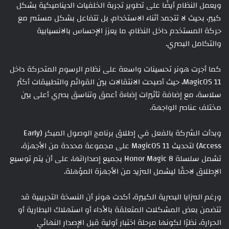
ويعمل النظام أيضًا على تطوير تجربة الخلفيات الديناميكية بشكل
كبير، بحيث لا تتجمد أثناء الاستخدام، بل تتفاعل بشكل مستمر مع
حركة المستخدم داخل النظام، ما يعزز الإحساس بالانسيابية
والتكامل البصري.
كما أجرت هونر تحسينات واسعة على نظام الرسوم المتحركة داخل
MagicOS 11، حيث أصبحت الانتقالات بين القوائم والتطبيقات أكثر
سلاسة، مع إضافة تأثيرات إضاءة أعمق وتناسق بصري أعلى بين
مختلف عناصر الواجهة.
وبدأت الشركة بالفعل في إطلاق برنامج الوصول المبكر (Early
Access) لتحديث MagicOS 11 على مجموعة محددة من الأجهزة،
تشمل سلسلة Honor Magic 8 بجميع إصداراتها، على أن يتم توسيع
الإطلاق لاحقًا ليشمل المزيد من الأجهزة المؤهلة.
ورغم المزايا البصرية الكبيرة، أكدت هونر أن النسخة التجريبية قد
تتضمن بعض المشكلات المتعلقة بالأداء أو استهلاك البطارية أو
الحرارة، نظرًا لكونها مرحلة اختبار أولية قبل الإصدار النهائي