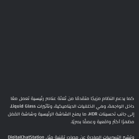
كما يدعم النظام مزيجًا متقدمًا من ثلاثة عناصر رئيسية تعمل معًا
داخل الواجهة، وهي الخلفيات الديناميكية، وتأثيرات Liquid Glass،
إلى جانب تحسينات HDR، ما يمنح الشاشة الرئيسية وشاشة القفل
مظهرًا أكثر واقعية وعمقًا بصريًا.
وتشير التسريبات الصادرة عن مصادر تقنية مثل DigitalChatStation