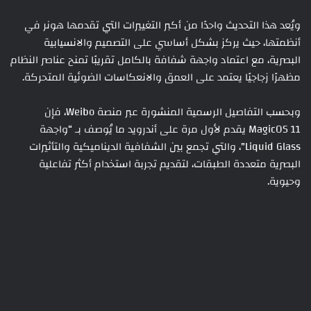
ويُعد هذا التحديث واحدًا من أكبر التغييرات التي تقدمها هونر في
أنظمتها، حيث يركز بشكل أساسي على التصميم والانسيابية
البصرية، مع اعتماد واجهة شفافة بالكامل تقريبًا تمنح عناصر النظام
مظهرًا زجاجيًا يعتمد على العمق والانعكاسات الضوئية المتحركة.
وبحسب التفاصيل الرسمية المنشورة عبر منصة Weibo، فإن
MagicOS 11 يقدم لأول مرة على أندرويد ما يُوصف بـ “واجهة
Liquid Glass”، والتي تجمع بين الشفافية الديناميكية والتأثيرات
البصرية متعددة الطبقات، لتقديم تجربة استخدام أكثر تفاعلية
وحيوية.