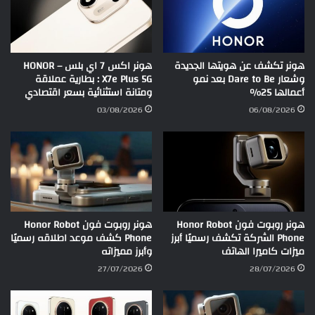
هونر تكشف عن هويتها الجديدة
هونر اكس 7 اي بلس – HONOR
وشعار Dare to Be بعد نمو
X7e Plus 5G : بطارية عملاقة
أعمالها 25%
ومتانة استثنائية بسعر اقتصادي
03/08/2026
06/08/2026
هونر روبوت فون Honor Robot
هونر روبوت فون Honor Robot
Phone الشركة تكشف رسميًا أبرز
Phone كشف موعد اطلاقه رسميًا
ميزات كاميرا الهاتف
وأبرز مميزاته
27/07/2026
28/07/2026