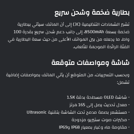
بطارية ضخمة وشحن سريع
تشير الشهادات التنظيمية (3C) إلى أن الهاتف سيأتي ببطارية
ضخمة بسعة 8500mAh، إلى جانب دعم شحن سريع بقدرة 100
واط، ما يجعله من بين الهواتف الأعلى من حيث سعة البطارية في
الفئة الرائدة الموجهة للألعاب.
شاشة ومواصفات متوقعة
وبحسب التسريبات، من المتوقع أن يأتي الهاتف بمواصفات إضافية
تشمل:
• شاشة OLED مسطحة بدقة 1.5K
• معدل تحديث يصل إلى 165 هرتز
• مستشعر بصمة مدمج تحت الشاشة بتقنية Ultrasonic
• مكبرات صوت ستيريو مزدوجة
• مقاومة ماء وغبار بمعيار IP68 وIP69