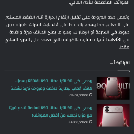
الهواتف المخصصة للأداء العالي.
وتعمل هذه المروحة على تقليل ارتفاع الحرارة أثناء الضغط المستمر
على المعالج، مما يسمح بالحفاظ على أداء ثابت لفترات طويلة دون
هبوط في السرعة أو الإطارات، وهو ما يمنح الهاتف ميزة واضحة
في الألعاب الثقيلة مقارنة بالهواتف التي تعتمد على التبريد السلبي
فقط.
اقرا أيضاً ...
ريدمي كى 90 الترا REDMI K90 Ultra رسميًا..
هاتف ألعاب ببطارية ضخمة ومروحة تبريد نشطة
01/07/2026
ريدمي كى 90 الترا Redmi K90 Ultra قادم قريبًا
مع مزايا تجعله من أفضل الهواتف!
24/06/2026