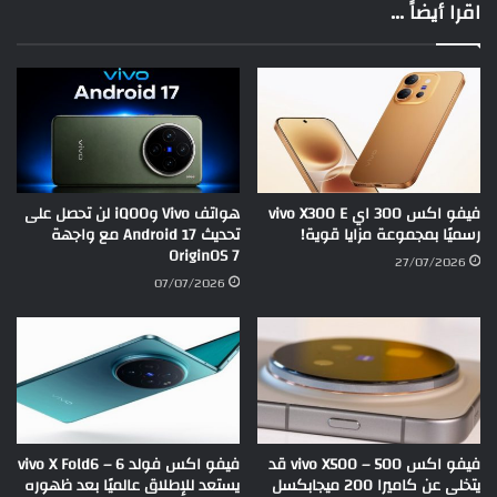
اقرا أيضاً ...
فيفو اكس 300 اي vivo X300 E
هواتف Vivo وiQOO لن تحصل على
رسميًا بمجموعة مزايا قوية!
تحديث Android 17 مع واجهة
OriginOS 7
27/07/2026
07/07/2026
فيفو اكس 500 – vivo X500 قد
فيفو اكس فولد 6 – vivo X Fold6
يتخلى عن كاميرا 200 ميجابكسل
يستعد للإطلاق عالميًا بعد ظهوره