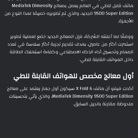
هاتف قابل للطي في العالم يعمل بمعالج MediaTek Dimensity
9500 Super Edition الجديد، والذي تم تطويره خصيصًا لهذا النوع من
الأجهزة.
ووفقًا لما أعلنته الشركة، فإن المعالج الجديد خضع لعملية تطوير
استمرت أكثر من عامين، بهدف تقديم تجربة أكثر سلاسة في تعدد
المهام وتحسين أداء الذكاء الاصطناعي وكفاءة استهلاك الطاقة
داخل الهواتف القابلة للطي.
أول معالج مخصص للهواتف القابلة للطي
أكدت فيفو أن هاتف X Fold 6 سيكون أول جهاز يعتمد على معالج
MediaTek Dimensity 9500 Super Edition، والذي يأتي بتحسينات
ملحوظة مقارنة بالجيل السابق.