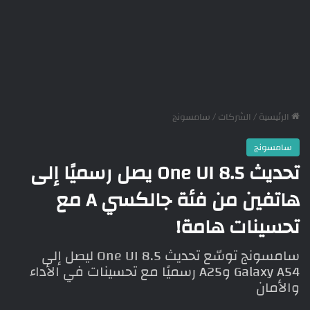
الرئيسية
/
الشركات
/
سامسونج
سامسونج
تحديث One UI 8.5 يصل رسميًا إلى
هاتفين من فئة جالكسي A مع
تحسينات هامة!
سامسونج توسّع تحديث One UI 8.5 ليصل إلى
Galaxy A54 وA25 رسميًا مع تحسينات في الأداء
والأمان