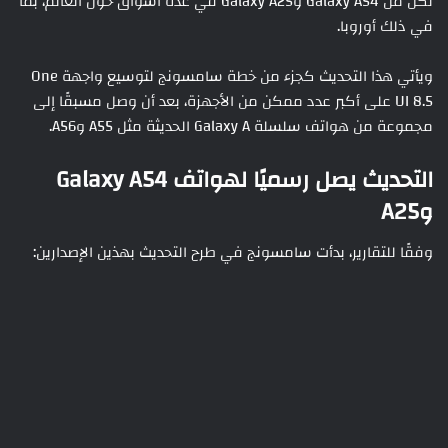
لكل من Galaxy A54 وGalaxy A25 في عدة أسواق حول العالم، بما
في ذلك أوروبا.
ويأتي هذا التحديث كجزء من خطة سامسونج لتوسيع واجهة One
UI 8.5 على أكبر عدد ممكن من الأجهزة، بعد أن وصل مسبقًا إلى
مجموعة من هواتف سلسلة Galaxy A الحديثة مثل A55 وA56.
التحديث يصل رسميًا لهواتف Galaxy A54
وA25
وفقًا للتقارير، بدأت سامسونج في طرح التحديث بهذين الإصدارين: