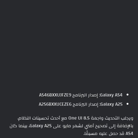
Galaxy A54: إصدار البرنامج A546BXXUJFZE9
Galaxy A25: إصدار البرنامج A256BXXUCEZE6
ويجلب التحديث واجهة One UI 8.5 مع أحدث تحسينات النظام،
بالإضافة إلى تصحيح أمني لشهر مايو على Galaxy A25، بينما كان
A54 قد حصل عليه مسبقًا.