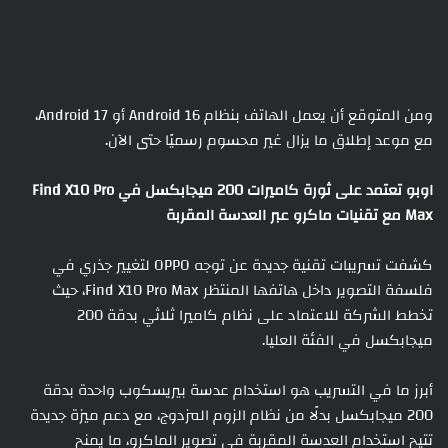
ومن المتوقع أن يعمل الهاتف بنظام Android 16 أو Android 17،
مع موعد إطلاق ما يزال غير محسوم رسميًا حتى الآن.
اوبو تعتمد على ثورة كاميرات 200 ميجابكسل في Find X10 Pro
Max مع تقنيات ماكرو عبر العدسة المقربة
كشفت تسريبات تقنية جديدة عن توجه OPPO لتغيير جذري في
فلسفة التصوير داخل هاتفها المنتظر Find X10 Pro Max، حيث
تخطط الشركة للاعتماد على نظام كاميرا ثلاثي بدقة 200
ميجابكسل في الفئة العليا.
أبرز ما في التسريب هو استخدام عدسة بيريسكوب واحدة بدقة
200 ميجابكسل بدلًا من نظام الزوم المزدوج، مع دعم ميزة جديدة
تتيح استخدام العدسة المقربة في تصوير الماكرو، ما يمنح