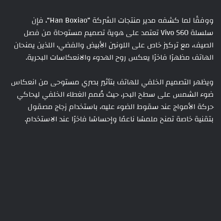
ووفقًا لما كشفه مدير منتجات الشركة “Han Boxiao”، فإن
سلسلة Vivo S60 تعتمد على هوية تصميم مستوحاة من فصل
الصيف، مع تركيز خاص على اللونين الأبيض والفضي، اللذين يمنحان
الهاتف مظهرًا فاخرًا يعكس روح الهدوء والانعكاسات البحرية.
ويظهر التصميم الخلفي للهاتف بتأثير بصري مستوحى من انعكاس
ضوء الشمس على سطح البحر، حيث صُمم الغطاء الخلفي ليحاكي
حركة الأمواج عند سقوط الضوء عليه، باستخدام زجاج مصقول
بتقنية خاصة تمنح ملمسًا ناعمًا وإحساسًا فاخرًا عند الاستخدام.