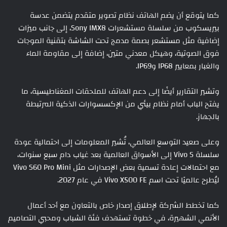
كما يتوقع أن يضم الهاتف نظام تصوير متقدم يتضمن عدسة
بيريسكوب من سلسلة مستشعرات Sony IMX8، إلى جانب ميزات
إضافية مثل مستشعر بصمة مدمج تحت الشاشة بتقنية الموجات
فوق الصوتية، وهيكل معدني متين، إضافة إلى مقاومة الماء
والغبار بمعايير IP68 وIP69.
وتشير التقارير أيضًا إلى دعم الهاتف للملحقات المغناطيسية، ما
يفتح الباب أمام نظام بيئي من الإكسسوارات الذكية المرتبطة
بالجهاز.
وعلى صعيد التوسع العالمي، تُشير المعلومات إلى احتمالية عودة
سلسلة Vivo S إلى الأسواق العالمية بعد غياب دام سبع سنوات،
مع احتمالات إعادة تسمية بعض الإصدارات مثل Vivo S60 Pro Mini
ليُطرح عالميًا تحت اسم Vivo X500 FE في عام 2027.
كما تخطط الشركة لإطلاق إصدار خاص بالتعاون مع أحد أعمال
الأنمي الشهيرة، في خطوة تستهدف فئة الشباب ومحبي التصاميم