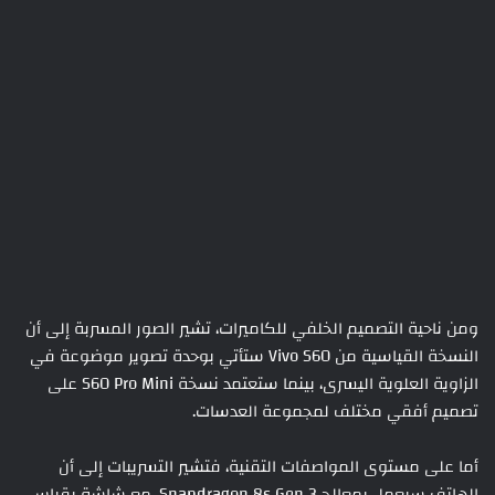
ومن ناحية التصميم الخلفي للكاميرات، تشير الصور المسربة إلى أن
النسخة القياسية من Vivo S60 ستأتي بوحدة تصوير موضوعة في
الزاوية العلوية اليسرى، بينما ستعتمد نسخة S60 Pro Mini على
تصميم أفقي مختلف لمجموعة العدسات.
أما على مستوى المواصفات التقنية، فتشير التسريبات إلى أن
الهاتف سيعمل بمعالج Snapdragon 8s Gen 3، مع شاشة بقياس