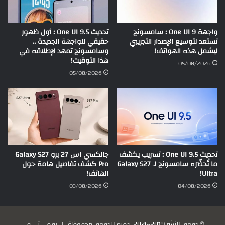
واجهة One UI 9 : سامسونج
تحديث One UI 9.5 : أول ظهور
تستعد لتوسيع الإصدار التجريبي
حقيقي للواجهة الجديدة ..
ليشمل هذه الهواتف!
وسامسونج تمهد لإطلاقه في
هذا التوقيت!
05/08/2026
05/08/2026
تحديث One UI 9.5 : تسريب يكشف
جالكسي اس 27 برو Galaxy S27
ما تُحضّره سامسونج لـ Galaxy S27
Pro كشف تفاصيل هامة حول
Ultra!
الهاتف!
03/08/2026
04/08/2026
© حقوق النشر 2019-2026، جميع الحقوق محفوظة |
رقمي تي في