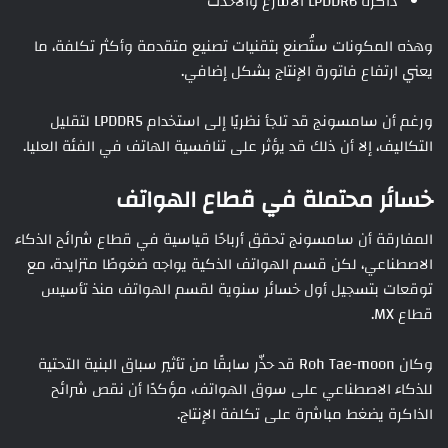
ذاكرة LPDDR6 الأسرع والأحدث
وهذه المكونات ستُصنع بتقنيات تصنيع متقدمة وأكثر تكلفة، ما
يعني ارتفاع فاتورة الإنتاج بشكل إضافي.
ورغم أن سامسونج قد تلجأ نظريًا إلى استخدام LPDDR5 لتقليل
التكاليف، إلا أن ذلك قد يؤثر على تنافسية الهاتف في الفئة العليا.
خسائر محتملة في قطاع الهواتف
المفارقة أن سامسونج تحقق أرباحًا قياسية في قطاع شرائح الذكاء
الاصطناعي، لكن قسم الهواتف الذكية يواجه ضغوطًا متزايدة، مع
توقعات بتسجيل أول خسائر سنوية لقسم الهواتف منذ تأسيس
قطاع MX.
وكان Roh Tae-moon قد حذّر سابقًا من تأثير سباق البنية التحتية
للذكاء الاصطناعي على سوق الهواتف، مؤكدًا أن نقص شرائح
الذاكرة يضغط مباشرة على تكلفة الإنتاج.