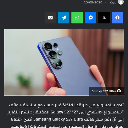
غيث
10/05/2026
ماسنجر
واتساب
تيلقرام
مشاركة عبر البريد
Galaxy S27 Ultra
تبدو سامسونج في طريقها لاتخاذ قرار صعب مع سلسلة هواتف
“سامسونج جالكسي اس 27” Galaxy S27 المقبلة، إذ تشير التقارير
إلى أن رفع سعر هاتف Samsung Galaxy S27 Ultra أصبح احتمالًا
قويًا، في ظل الارتفاع المستمر في تكلفة المكونات الأساسية،