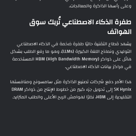
وعلى رأسها الذاكرة والمعالجات.
طفرة الذكاء الاصطناعي تُربك سوق
الهواتف
يشهد قطاع التقنية حاليًا طفرة ضخمة في الذكاء الاصطناعي
التوليدي ونماذج اللغة الكبيرة (LLMs)، وهو ما رفع الطلب بشكل
هائل على ذواكر HBM (High Bandwidth Memory) المستخدمة
في مراكز بيانات الذكاء الاصطناعي.
هذا الأمر دفع شركات تصنيع الذاكرة مثل سامسونج ومنافستها
SK Hynix إلى تحويل جزء كبير من خطوط الإنتاج من ذواكر DRAM
التقليدية إلى HBM، نظرًا لهوامش الربح الأعلى والطلب المتزايد.