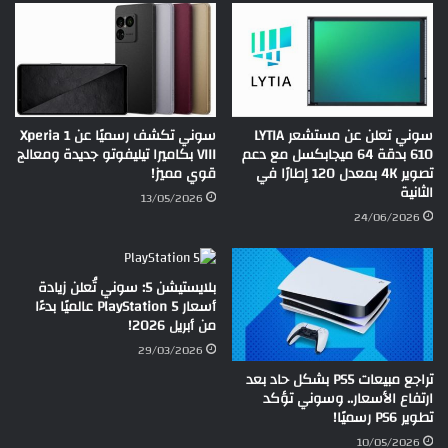
سوني تعلن عن مستشعر LYTIA
سوني تكشف رسميًا عن Xperia 1
610 بدقة 64 ميجابكسل مع دعم
VIII بكاميرا تيليفوتو جديدة ومعالج
تصوير 4K بمعدل 120 إطارًا في
قوي مميز!
الثانية
13/05/2026
24/06/2026
بلايستيشن 5: سوني تُعلن زيادة
أسعار PlayStation 5 عالميًا بدءًا
من أبريل 2026!
29/03/2026
تراجع مبيعات PS5 بشكل حاد بعد
ارتفاع الأسعار.. وسوني تؤكد
تطوير PS6 رسميًا!
10/05/2026