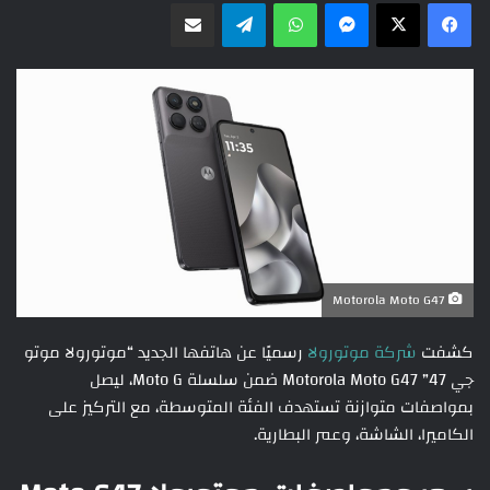
ماسنجر
واتساب
تيلقرام
مشاركة عبر البريد
Motorola Moto G47
كشفت
شركة موتورولا
رسميًا عن هاتفها الجديد “موتورولا موتو
جي 47” Motorola Moto G47 ضمن سلسلة Moto G، ليصل
بمواصفات متوازنة تستهدف الفئة المتوسطة، مع التركيز على
الكاميرا، الشاشة، وعمر البطارية.