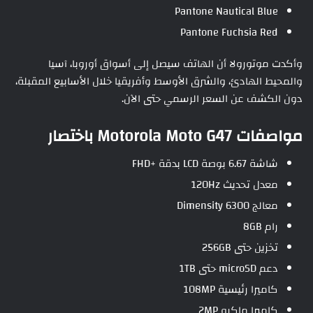
Pantone Nautical Blue
Pantone Fuchsia Red
وأكدت موتورولا أن الهاتف سيصل إلى أسواق أوروبا، آسيا
والمحيط الهادئ، والشرق الأوسط وأفريقيا خلال الأسابيع المقبلة،
دون الكشف عن السعر الرسمي حتى الآن.
مواصفات Motorola Moto G47 باختصار
شاشة 6.67 بوصة LCD بدقة +FHD
معدل تحديث 120Hz
معالج Dimensity 6300
رام 8GB
تخزين حتى 256GB
دعم microSD حتى 1TB
كاميرا رئيسية 108MP
كاميرا ماكرو 2MP