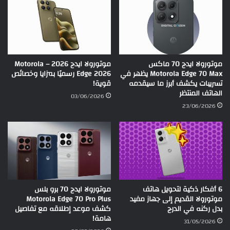
موتورولا ايدج 70 ماكس
موتورولا ايدج 2026 – Motorola
Motorola Edge 70 Max يظهر في
Edge 2026 رسميًا بمزايا وخصائص
تسريبات يكشف أبرز ما سيقدمه
قوية!
الهاتف المنتظر
03/06/2026
23/06/2026
6 أفكار ذكية لتحويل هاتف
موتورولا ايدج 70 برو بلس
موتورولا القديم إلى جهاز مفيد
Motorola Edge 70 Pro Plus
بدل ركنه في الدرج
كشف موعد إطلاقه مع تفاصيل
هامة!
31/05/2026