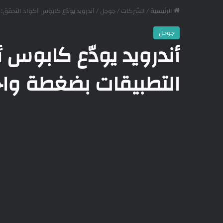
الرئيسية
/
الشركات
/
جوجل
/
أندرويد يودّع كابوس أكواد التحقق: 
جوجل
أندرويد يودّع كابوس 
التطبيقات بضغطة واحدة