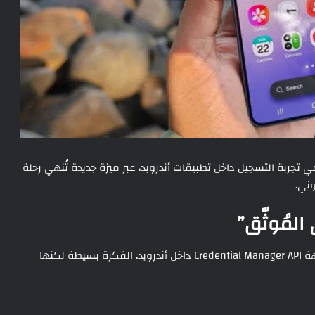
تجربة التسجيل داخل تطبيقات أندرويد، عبر ميزة جديدة تُنهي رحلة
 المُوثّق”
أعلنت جوجل عن ميزة Verified Email، التي تعتمد على واجهة Credential Manager API داخل أندرويد. الفكرة بسيطة لكنها