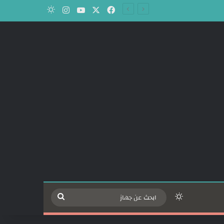
‫X
فيسبوك
‫YouTube
انستقرام
الوضع المظلم
الوضع المظلم
ابحث
عن