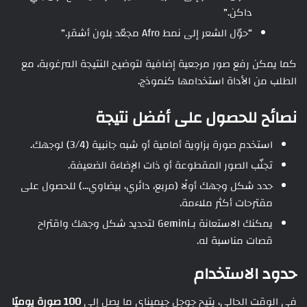
داكن.”
“حوّل الشعر إلى نمط Afro مجعّد بلون أشقر.”
كما يمكن رفع صور مرجعية إضافية لتوضيح النتيجة المرغوبة، مع
الطلب من الأداة استخدامها كنموذج.
نصائح للحصول على أفضل نتيجة
استخدم صورة بزاوية أمامية أو شبه جانبية (3/4) لوجهك.
تجنّب الصور المقطوعة أو ذات الإضاءة الضعيفة.
حدد شكل وجهك أولًا (مربع، دائري، بيضاوي…) للحصول على
مقترحات أكثر ملاءمة.
يمكنك الاستعانة بـGemini لتحديد شكل وجهك واقتراح
قصات مناسبة له.
حدود الاستخدام
في الوقت الحالي، يتيح جوجل جيميناي ما يصل إلى
100 صورة يوميًا