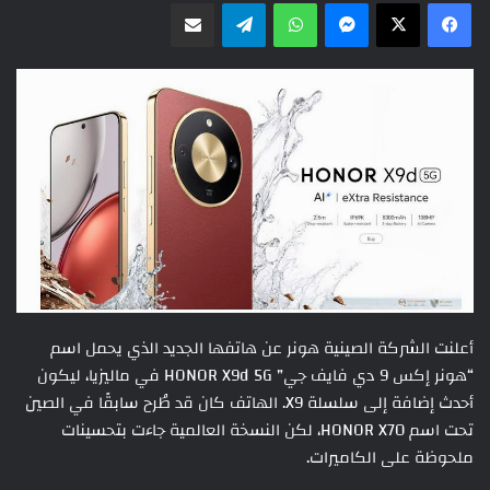
ماسنجر
واتساب
تيلقرام
مشاركة عبر البريد
أعلنت الشركة الصينية هونر عن هاتفها الجديد الذي يحمل اسم
“هونر إكس 9 دي فايف جي” HONOR X9d 5G في ماليزيا، ليكون
أحدث إضافة إلى سلسلة X9. الهاتف كان قد طُرح سابقًا في الصين
تحت اسم HONOR X70، لكن النسخة العالمية جاءت بتحسينات
ملحوظة على الكاميرات.