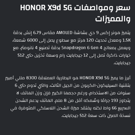
سعر ومواصفات HONOR X9d 5G
والمميزات
يتميز هونر إكس 9 دي بشاشة AMOLED مقاس 6.79 إنش بدقة
1.5K ومعدل تحديث 120 هرتز مع سطوع يصل إلى 6000 شمعة،
ويعمل بمعالج Snapdragon 6 Gen 4 بدقة تصنيع 4 نانومتر، مع
خيارات ذاكرة تصل إلى 12 جيجابايت رام وسعة تخزين حتى 512
جيجابايت.
أبرز ما يميز HONOR X9d 5G هو البطارية العملاقة 8300 مللي أمبير
بتقنية السيليكون-الكربون من الجيل الثالث، والتي تدوم حتى 6
سنوات من الاستخدام، ورغم حجمها الكبير فإن وزن الهاتف لا
يتجاوز 193 جرامًا وسُمكه أقل من 8 ملم. الهاتف يدعم الشحن
السريع 66 واط لكنه يفتقد ميزة الشحن اللاسلكي المتوفرة في
نسخة الصين ذات سعة 512 جيجابايت.