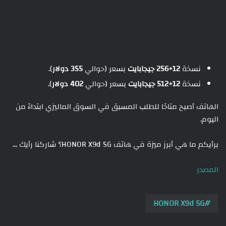
نسخة
12+256 جيجابايت
بسعر (حوالي
355 دولار
).
نسخة
12+512 جيجابايت
بسعر (حوالي
402 دولار
).
الهاتف أصبح متاحًا للطلب المسبق في السوق الماليزي ابتداءً من
اليوم.
برأيكم ما هي أبرز ميزة في هاتف HONOR X9d 5G؟ شاركنا رأيك …
المصدر
HONOR X9d 5G