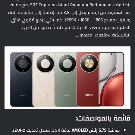
الصناعة SGS Triple-resistant Premium Performance، مع حماية
ضد السقوط من ارتفاع يصل إلى 2.5 متر، إضافة إلى مقاومة الماء
والغبار بمعايير IP69K + IP68 + IP66. كما يأتي بزجاج مُقوى فائق
الصلابة بتصميم متعدد الطبقات مع طبقة تخميد من الدرجة
الباليستية لامتصاص الصدمات.
قائمة بالمواصفات:
شاشة
6.79 إنش AMOLED
بدقة 1.5K، معدل تحديث 120Hz،