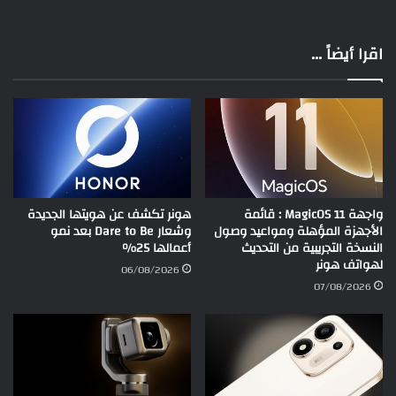
اقرا أيضاً ...
واجهة MagicOS 11 : قائمة
هونر تكشف عن هويتها الجديدة
الأجهزة المؤهلة ومواعيد وصول
وشعار Dare to Be بعد نمو
النسخة التجريبية من التحديث
أعمالها 25%
لهواتف هونر
06/08/2026
07/08/2026