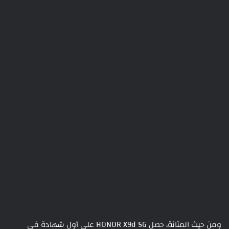
ومن حيث المتانة، حصل HONOR X9d 5G على أول شهادة في