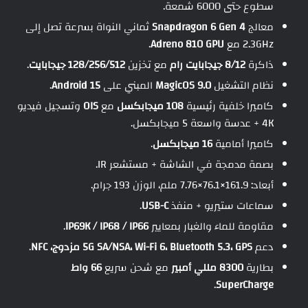
سطوع حتى 6000 شمعة.
معالج
Snapdragon 6 Gen 4
ثماني النواة بسرعة تصل إلى
2.3GHz مع
Adreno 810 GPU
.
ذاكرة
8/12 جيجابايت رام
مع تخزين
128/256/512 جيجابايت
.
نظام التشغيل
MagicOS 9.0
المبني على
Android 15
.
كاميرا خلفية رئيسية
108 ميجابكسل
مع
OIS
وتسجيل فيديو
4K + عدسة واسعة 5 ميجابكسل.
كاميرا أمامية
16 ميجابكسل
.
بصمة مدمجة في الشاشة + مستشعر IR.
أبعاد: 161.9×76.1×7.76 ملم، الوزن 193 جرام.
سماعات ستيريو + منفذ
USB-C
.
مقاومة للماء والغبار بمعايير
IP69K / IP68 / IP66
.
دعم
5G SA/NSA، Wi-Fi 6، Bluetooth 5.3، GPS مزدوج، NFC
.
بطارية
8300 مللي أمبير
مع شحن سريع
66 واط
.
SuperCharge