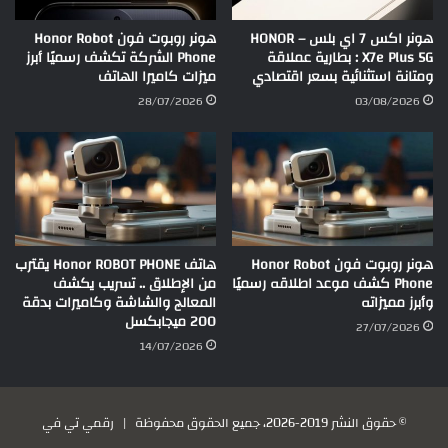
هونر اكس 7 اي بلس – HONOR
هونر روبوت فون Honor Robot
X7e Plus 5G : بطارية عملاقة
Phone الشركة تكشف رسميًا أبرز
ومتانة استثنائية بسعر اقتصادي
ميزات كاميرا الهاتف
28/07/2026
03/08/2026
هونر روبوت فون Honor Robot
هاتف Honor ROBOT PHONE يقترب
Phone كشف موعد اطلاقه رسميًا
من الإطلاق .. تسريب يكشف
وأبرز مميزاته
المعالج والشاشة وكاميرات بدقة
200 ميجابكسل
27/07/2026
14/07/2026
© حقوق النشر 2019-2026، جميع الحقوق محفوظة |
رقمي تي في