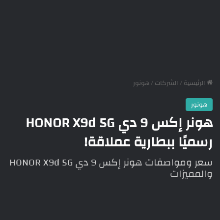
الرئيسية
/
الشركات
/
هونور
هونور
هونر إكس 9 دي HONOR X9d 5G
رسميًا ببطارية عملاقة!
سعر ومواصفات هونر إكس 9 دي HONOR X9d 5G
والمميزات