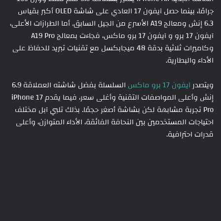
جرامًا، بينما حصل آيفون 17 العادي على شاشة OLED أكبر بقياس
6.3 إنش ومعالج A19 الأسرع من الجيل السابق. أما الطرازات الأعلى،
آيفون 17 برو و آيفون 17 برو ماكس، فجاءت بمعالج A19 Pro
وكاميرات ثلاثية بدقة 48 ميجابكسل مع تقنيات تبريد للحفاظ على
الأداء والبطارية.
ويتصدر
ايفون 17 برو ماكس
السلسلة بفضل شاشته العملاقة 6.9
إنش وأعلى المواصفات التقنية وأغلى سعر، فيما يقدم iPhone 17
Pro تجربة مشابهة لكن بشاشة أصغر حجمًا. بذلك تلبي آبل مختلف
احتياجات المستخدمين بين النحافة الفائقة، الأداء المتوازن، وأعلى
قدرات احترافية.