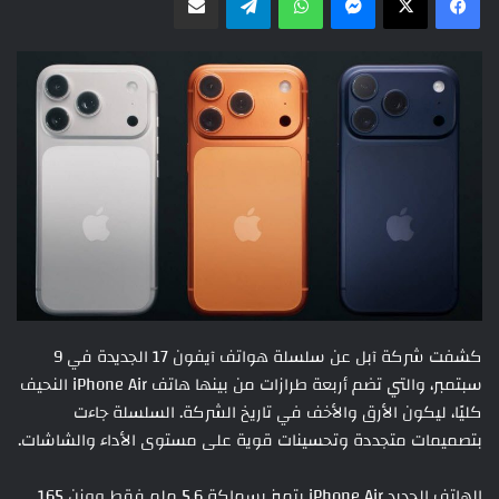
كشفت شركة آبل عن سلسلة هواتف آيفون 17 الجديدة في 9
سبتمبر، والتي تضم أربعة طرازات من بينها هاتف iPhone Air النحيف
كليًا، ليكون الأرق والأخف في تاريخ الشركة. السلسلة جاءت
بتصميمات متجددة وتحسينات قوية على مستوى الأداء والشاشات.
الهاتف الجديد iPhone Air يتميز بسماكة 5.6 ملم فقط ووزن 165