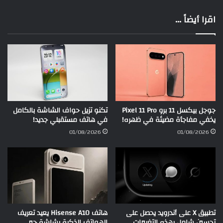
اقرا أيضاً ...
جوجل بيكسل 11 برو Pixel 11 Pro
تكنو تزيل حواف الشاشة بالكامل
يخفي مفاجأة مضيئة في ظهره!
في هاتف مستقبلي جديد!
01/08/2026
01/08/2026
تطبيق X على أندرويد يحصل على
هاتف Hisense A10 يعيد تعريف
تحسين شامل بهذه التغييرات
الهواتف الذكية بشاشة حبر