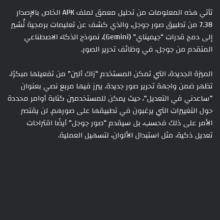
تأتي هذه المعلومات من تحليل معمق لملف APK الخاص بالإصدار
7.38 من تطبيق صور جوجل، والذي كشف عن تعليمات برمجية تُشير
إلى دمج قدرات “جيميناي” (Gemini)، نموذج الذكاء الاصطناعي
المتقدم من جوجل، في وظائف تحرير الصور.
الميزة الجديدة، التي تمكن المستخدم “زاك ألين” من تفعيلها مبكرًا،
تظهر ضمن واجهة تحرير صور جديدة. يبرز فيها مربع نصي بعنوان
“ساعدني في التعديل”، حيث يمكن للمستخدمين كتابة أوامر محددة
حول التغييرات التي يرغبون في تطبيقها على صورهم. لن يقتصر
الأمر على ذلك فحسب، بل سيقدم “صور جوجل” أيضًا اقتراحات
تعديل ذكية، مثل استبدال الألوان، لتسهيل العملية.