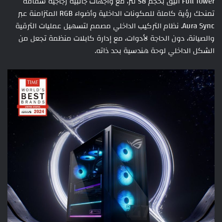
Full Tower أنيق بحجم 58 لتر، مع واجهات جانبية زجاجية شفافة
تمنحك رؤية كاملة للمكونات الداخلية وأضواء RGB المتزامنة عبر
Aura Sync. نظام التركيب الداخلي مصمم لتسهيل عمليات الترقية
والصيانة، دون الحاجة لأدوات، مع إدارة كابلات منظمة تجعل من
الشكل الداخلي لوحة هندسية بحد ذاته.