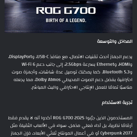
المداخل والتوسعة
يدعم الجهاز أحدث تقنيات الاتصال، مع منافذ USB-C، وDisplayPort،
وHDMI، وEthernet بسرعة 2.5Gbps، إلى جانب دعم Wi-Fi 6
وBluetooth 5.3. كما يمكنك توصيل عدة شاشات، وأجهزة صوت
احترافية بفضل دعم الصوت المحيطي Dolby Atmos، مما يجعله
مناسبًا تمامًا للعمل الإنتاجي الاحترافي والبث المباشر.
تجربة الاستخدام
المستخدمون الذين جرّبوا ROG G700 2025 أكدوا أنه لا يقدم فقط
أرقامًا نظرية، بل أداء فعلي مذهل. سواء في الألعاب الثقيلة مثل
Cyberpunk 2077 أو في أعمال المونتاج ثلاثي الأبعاد، فإن الجهاز