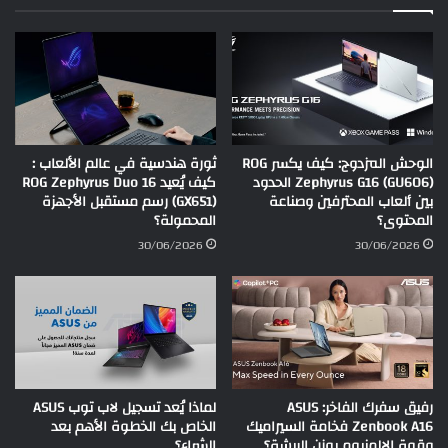
الوحش المزدوج: كيف يكسر ROG
ثورة هندسية في عالم الألعاب :
Zephyrus G16 (GU606) الحدود
كيف يُعيد ROG Zephyrus Duo 16
بين ألعاب المحترفين وصناعة
(GX651) رسم مستقبل الأجهزة
المحتوى؟
المحمولة؟
30/06/2026
30/06/2026
رفيق سفرك الفاخر: ASUS
لماذا يُعد تسجيل لاب توب ASUS
Zenbook A16 فخامة السيراميك
الخاص بك الخطوة الأهم بعد
وقوة الالمنيوم بوزن الريشة؟
الشراء؟