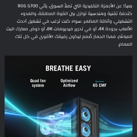
بعيدًا عن الأجهزة التقليدية التي تملأ السوق، يأتي ROG G700
كتحفة تقنية وهندسية توازن بين القوة المطلقة، والهدوء
التشغيلي، وأناقة المظهر. سواء كنت ترغب في تشغيل أحدث
الألعاب بجودة 4K، أو في تحرير فيديوهات 8K، أو خوض معارك البث
المباشر، فهذا الجهاز صُمم ليكون رفيقك الأقوى في كل تلك
المهام.