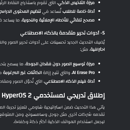
ميزة التلخيص الذكي
، التي تقوم باستخراج النقاط الر
أداة خاصة للطلاب
تُساعد في
تنظيم المحتوى الدراسي 
مصحح تلقائي للأخطاء الإملائية والنحوية
، ما يساعد ف
5- أدوات تحرير متقدمة بالذكاء الاصطناعي
يُضيف التحديث الجديد تحسينات على أدوات تحرير الصور والف
احترافية
، مثل:
ميزة توسيع الصور دون فقدان الجودة
، ما يسمح بتح
AI Erase Pro
، والتي تتيح إزالة
الكائنات غير المرغوبة
من
أداة فيلم الذكاء الاصطناعي
، التي تُحوّل الصور ومقا
إطلاق تدريجي لمستخدمي HyperOS 2
يأتي هذا التحديث ضمن استراتيجية شاومي لتعزيز تجربة ا
ليجعل استخدام الهواتف الذكية أكثر ذكاءً وكفاءة.