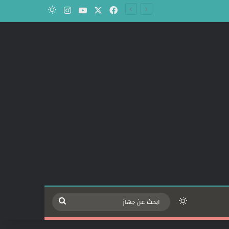
‫X
فيسبوك
‫YouTube
انستقرام
الوضع المظلم
الوضع المظلم
ابحث
عن