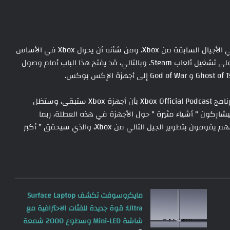
قد يشير مثل هذا التحول إلى خروج كبير عن النهج المتبع في الأجيال السابقة من Xbox. ومن شأنه أن يحول Xbox في الأساس
إلى منصة تشبه الحاسوب الشخصي، مع القدرة المحتملة على تشغيل ألعاب Steam. وبالتالي، قد يفتح هذا الباب أمام وصول
طمأنت سارة بوند، الرئيسة الحالية لـ Xbox، المعجبين في برنامج Xbox Official Podcast بأن أجهزة Xbox ستبقى، وستظل
سيشاركون ” أشياء مثيرة ” حول الأجهزة في هذه العطلة، ربما
النسخة الرقمية بالكامل من Xbox Series X. وذكرت أيضًا أنهم يقومون بتطوير الجيل التالي من Xbox، والذي سيحقق ” أكبر
مايكروسوفت تكشف Surface Laptop
Ultra: قوة جديدة للفئات الاحترافية مع
شاشة Mini-LED وسطوع 2000 شمعة