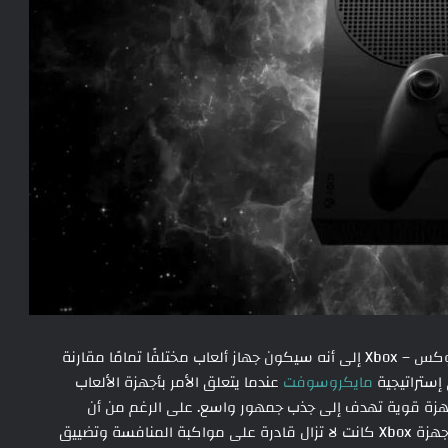
تشير أحدث الشائعات حول الجيل المقبل من جهاز الإكس بوكس – Xbox إلى أنه سيكون جهاز ألعاب مختلفًا تمامًا مقارنة
 إستراتيجية
مايكروسوفت
عندما يتعلق الأمر بأجهزة الألعاب
يال الأربعة الأولى من Xbox عبارة عن أجهزة قوية تهدف إلى جذب جمهور واسع. على الرغم من أن
مايكروسوفت لم تضاهي نجاح الإكس بوكس 360، إلا أن أجهزة Xbox كانت لا تزال قادرة على مواكبة المنافسة وتضييق