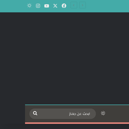
‫X
فيسبوك
‫YouTube
انستقرام
الوضع المظلم
الوضع المظلم
ابحث
عن