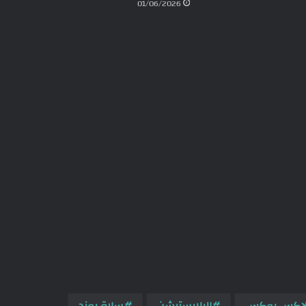
01/06/2026
لاكس بوكس
البلايستيشن
سارة بوند