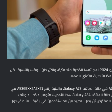
في إصدار التحديث الأمني لشهر مايو 2024 لهواتفها الذكية منذ فترة، والأن حان الوقت بالنسبة لكل
هذا التحديث الأمني الجديد يحمل البنية رقم A736BXXS8EXE4 في حالة الهاتف Galaxy A73، والبنية رقم A536BXXSAEXE1 في
حالة الهاتف Galaxy A53، والبنية رقم A546EXXS8CXE2 في حالة الهاتف Galaxy A54. هذا التحديث متوفر لهذه الهواتف
ومن المفترض أن يصل للمزيد من المستخدمين في بقية المناطق حول