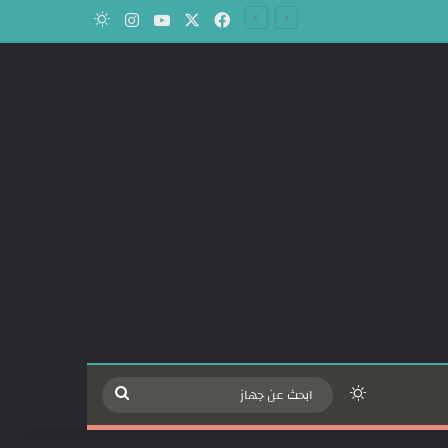
‫X
فيسبوك
‫YouTube
انستقرام
الوضع المظلم
الوضع المظلم
ابحث
عن