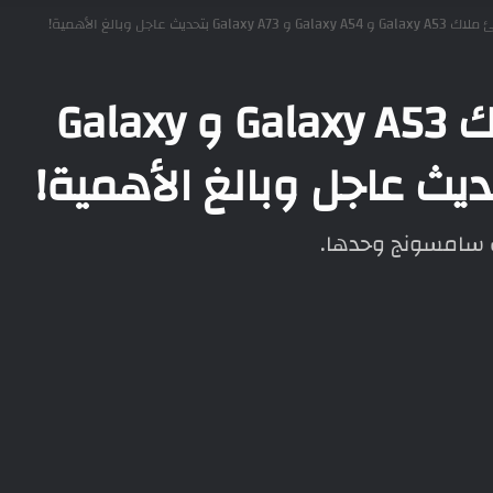
 بتحديث عاجل وبالغ الأهمية!
سامسونج تفاجئ ملاك Galaxy A53 و Galaxy