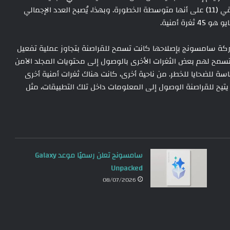
واحدة من هذه الثغرات عالية الخطورة، بينما تم تصنيف الباقي (11) على أنها متوسطة الخطورة. وبهذا، يُصبح العدد الإجمالي
ة أمنية.
شركة سامسونج بإصلاحها كانت تسمح للقراصنة بتجاوز عملية تفعيل
 تسمح لهم بعض الثغرات الأخرى بالوصول إلى محتويات المجلد الآمن
سة للضحايا للخطر. من ناحية أخرى، كانت هناك ثغرات أمنية أخرى
يح للقراصنة الوصول إلى المعلومات داخل تلك التطبيقات، مثل
سامسونج تعلن رسميًا موعد Galaxy
Unpacked
08/07/2026