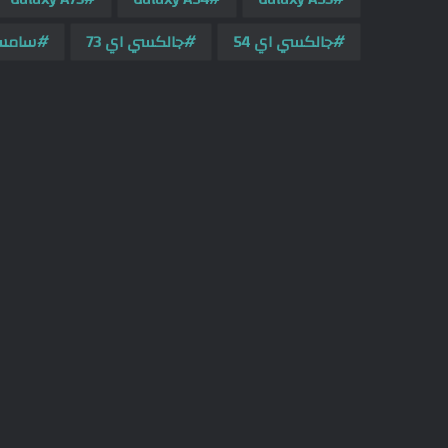
جالكسي اي 54
جالكسي اي 73
سامس