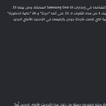
يحمل التحديث الأمني الجديد إصلاحات لـ 45 ثغرة أمنية تم اكتشافها في إصدارات Samsung One UI السابقة، ومن بينها 33
ثغرة قامت جوجل بإصلاحها لجميع أجهزة الأندرويد، وتم تصنيف 3 من هذه الثغرات الـ 33 على أنها “حرجة” و 26 “عالية الخطورة”
لأمنية التي قامت شركة جوجل بترقيعها في التحديث الأمني الجديد
من ناحية أخرى، تم اكتشاف 12 ثغرة أمنية في أجهزة Galaxy، ويتم إصلاحها جميعًا من خلال هذا التحديث الأمني الجديد. تُعدّ