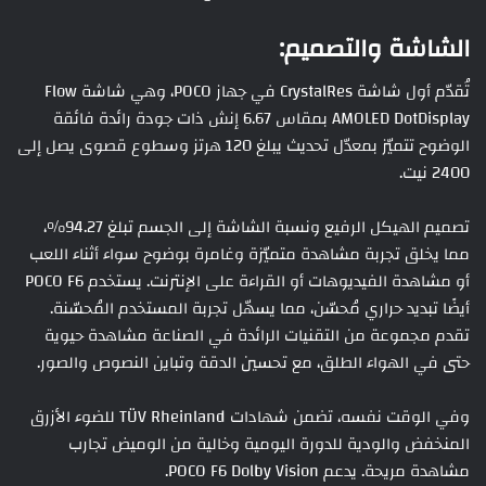
الشاشة والتصميم:
تُقدّم أول شاشة CrystalRes في جهاز POCO، وهي شاشة Flow
AMOLED DotDisplay بمقاس 6.67 إنش ذات جودة رائدة فائقة
الوضوح تتميّز بمعدّل تحديث يبلغ 120 هرتز وسطوع قصوى يصل إلى
2400 نيت.
تصميم الهيكل الرفيع ونسبة الشاشة إلى الجسم تبلغ 94.27%،
مما يخلق تجربة مشاهدة متميّزة وغامرة بوضوح سواء أثناء اللعب
أو مشاهدة الفيديوهات أو القراءة على الإنترنت. يستخدم POCO F6
أيضًا تبديد حراري مُحسّن، مما يسهّل تجربة المستخدم المُحسّنة.
تقدم مجموعة من التقنيات الرائدة في الصناعة مشاهدة حيوية
حتى في الهواء الطلق، مع تحسين الدقة وتباين النصوص والصور.
وفي الوقت نفسه، تضمن شهادات TÜV Rheinland للضوء الأزرق
المنخفض والودية للدورة اليومية وخالية من الوميض تجارب
مشاهدة مريحة. يدعم POCO F6 Dolby Vision.