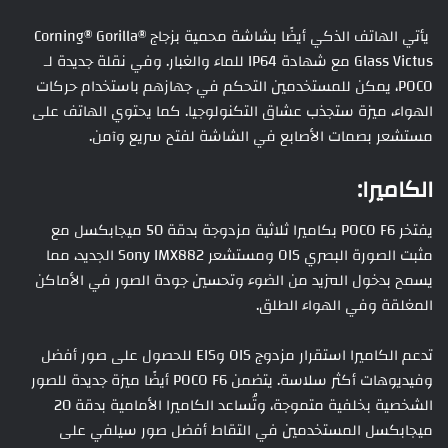
يأتي الهاتف الذكي أيضًا بشاشة محمية بزجاج Corning® Gorilla®
Glass Victus مع شهادة IP64 للماء والغبار. وفي نقلة جديدة لـ
POCO، يمكن للمستخدمين التحكم في جهازهم باستخدام حركات
الهواء، ميزة ستجذب عشاق التكنولوجيا. كما يحتوي الهاتف على
مستشعر بصمات الأصابع في الشاشة لفتح سريع وآمن.
الكاميرا:
يفتخر POCO F6 بكاميرا ثلاثية مزدوجة بدقة 50 ميجابكسل مع
مثبت الصورة البصري OIS ومستشعر Sony IMX882 الجديد، مما
يسمح بدخول المزيد من الضوء وتحسين جودة الصور في الأماكن
المغلقة وفي الهواء الطلق.
تدعم الكاميرا استقرار مزدوج OIS وEIS للحصول على صور أفضل
وفيديوهات أكثر سلاسة. يتضمن POCO F6 أيضًا ميزة جديدة للصور
الشخصية بخلفية متموجة، وتُساعد الكاميرا الأمامية بدقة 20
ميجابكسل المستخدمين في التقاط أفضل صور سيلفي على