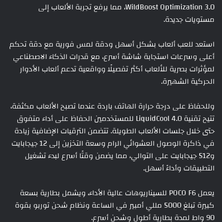
WildBoost Optimization 3.0، مما يرفع تجربة الألعاب إلى
مستويات جديدة.
استعد للعب ألعاب بشكل أسهل ودقة لمس فورية مع دقة تحكم
أعلى وسرعات استجابة شاشة أسرع، مع قدرات الذكاء الاصطناعي
لمؤثرات بصرية للألعاب أكثر تفصيلًا وواقعية تدعم ألعاب الأدوار
الحركية الشهيرة.
وللحفاظ على درجة حرارة الهاتف باردة عندما تصبح الألعاب مكثفة،
تتيح تقنية LiquidCool 4.0 للمستخدمين الحفاظ على أداء متفوق
حتى خلال جلسات الألعاب الطويلة. تتضمن الترقيات الإضافية زيادة
في ذاكرة الوصول العشوائي الرام وسعة التخزين إلى 12 جيجابايت
و512 جيجابايت على التوالي، مما يضمن وقتًا أسرع لبدء تشغيل
التطبيقات وأداءً أسهل.
يعمل POCO F6 للسيناريوهات عالية الأداء، ويشمل بطارية بسعة
كبيرة تبلغ 5000 مللي أمبير في الساعة ونظام شحن توربو بقوة
90 واط لمدة بطارية أطول وشحن أسرع.