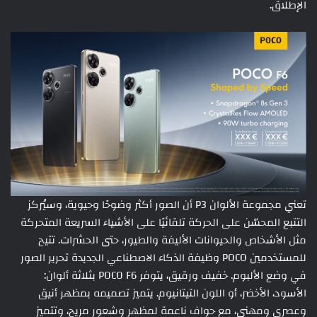
الإطلاق.
تعني مجموعة الألوان P3 أن الصور أكثر وضوحًا وحيوية، وسيُركز
التتبع المحسّن على الحركة تلقائيًا على الأشياء السريعة المتحركة
مثل الأشخاص والحيوانات الأليفة والطيور، حتى الحشرات. تتيح
للمستخدمين POCO وظيفة الذكاء الاصطناعي الجديدة تحرير الصور
في وضع الألبوم. خفيف ورقيق، يتوفر POCO F6 بثلاثة ألوان:
الأسود، الأخضر، أو اللون التيتانيوم. يتميز تصميمه بمظهر أنيق
وعصري ومهني، مع حواف ناعمة لمظهر وشعور مريح، وتتميز