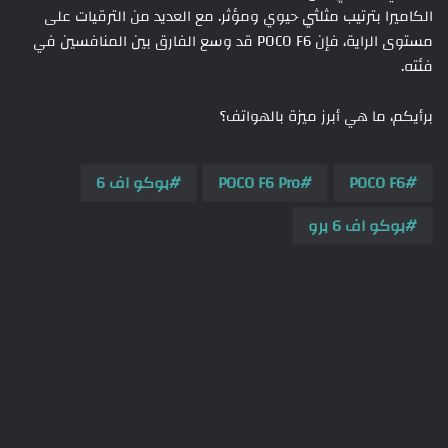
الكاميرا بترتيب مثلثي حيوي ومؤثر. مع العديد من الترقيات على
مستوى الراية، فإن POCO F6 قد وسع الفارق بين المنافسين في
فئته.
برأيكم، ما هي أبرز ميزة بالهواتف؟
POCO F6
POCO F6 Pro
بوكو اف 6
بوكو اف 6 برو