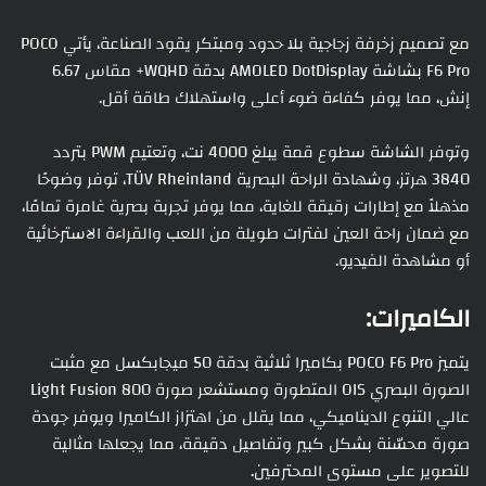
مع تصميم زخرفة زجاجية بلا حدود ومبتكر يقود الصناعة، يأتي POCO
F6 Pro بشاشة AMOLED DotDisplay بدقة WQHD+ مقاس 6.67
إنش، مما يوفر كفاءة ضوء أعلى واستهلاك طاقة أقل.
وتوفر الشاشة سطوع قمة يبلغ 4000 نت، وتعتيم PWM بتردد
3840 هرتز، وشهادة الراحة البصرية TÜV Rheinland، توفر وضوحًا
مذهلاً مع إطارات رقيقة للغاية، مما يوفر تجربة بصرية غامرة تمامًا،
مع ضمان راحة العين لفترات طويلة من اللعب والقراءة الاسترخائية
أو مشاهدة الفيديو.
الكاميرات:
يتميز POCO F6 Pro بكاميرا ثلاثية بدقة 50 ميجابكسل مع مثبت
الصورة البصري OIS المتطورة ومستشعر صورة Light Fusion 800
عالي التنوع الديناميكي، مما يقلل من اهتزاز الكاميرا ويوفر جودة
صورة محسّنة بشكل كبير وتفاصيل دقيقة، مما يجعلها مثالية
للتصوير على مستوى المحترفين.