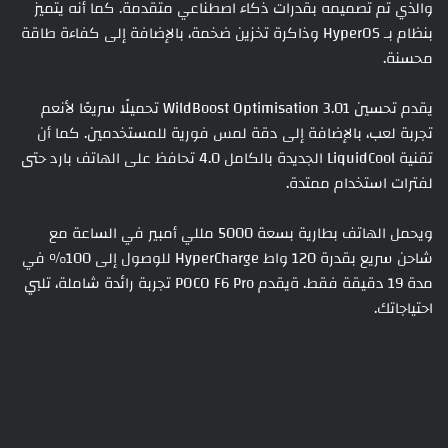
والذي تم تصميمه بقدرات ذكاء اصطناعي متقدمة. كما أنه يتميز
بنظام بـ HyperOS وذاكرة تخزين ضخمة، بالإضافة إلى كفاءة طاقة
محسنة.
يقدم تحسين WildBoost Optimisation 3.01 تحميلًا سريعًا لأنعم
تجربة لعب، بالإضافة إلى دقة لمس فورية للمستخدمين. كما أن
تقنية LiquidCool الجديدة بالكامل 4.0 تحافظ على الهاتف بارد حتى
لفترات استخدام ممتدة.
ويحمل الهاتف بطارية بسعة 5000 مللي أمبير في الساعة مع
شاحن سريع بقدرة 120 واط HyperCharge للوصول إلى 100٪ في
مدة 19 دقيقة فقط. ةيقدم POCO F6 Pro تجربة رائدة شاملة، تلبي
احتياجاتك.