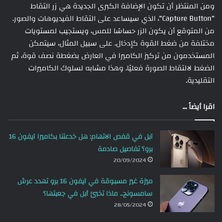
ومن المنتظر أن تكون الإضافة الكبرى الجديدة هي زر التقاط
“Capture Button”، الذي سيساعد على التقاط الفيديوهات والصور.
من المتوقع أن يكون الزر حساسًا للمس، ويستجيب لمستويات
مختلفة من ضغط القوة كإدخال. على سبيل المثال، سيتمكن
المستخدمون من تركيز الكاميرا في العارض بضغطة نصف قوة، ثم
الضغط لالتقاط الصورة فعليًا. وهذا مشابه لسلوك الكاميرات
التقليدية.
اقرا أيضاً ...
آبل في قفص الاتهام: هل خدعتنا بكاميرا آيفون 16
برو؟ تفاصيل صادمة
20/09/2024
ميزة غير مسبوقة في آيفون 16 برو تهدد عرش
سامسونج.. ماذا تخبئ أبل في جعبتها؟
28/05/2024