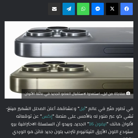
ماسنجر
واتساب
تيلقرام
مشاركة عبر البريد
مفاجأة من أبل.. استعدوا لاستقبال العضو الجديد في عائلة الألوان
في تطور مثير في عالم “
أبل
” وعشاقها، أعلن المحلل الشهير مينغ-
تشي كو عبر منور له بالأمس على منصة “
إكس
” عن توقعاته
لألوان هاتف “
آيفون 16
” الجديد. ويبدو أن السلسلة الاحترافية برو
ستودع اللون الأزرق التيتانيوم لترحب بلون جديد فاتن هو الوردي