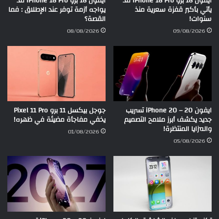
ايفون 18 برو iPhone 18 Pro قد
ايفون 18 برو iPhone 18 Pro قد
يأتي بأكبر قفزة سعرية منذ
يواجه أزمة توفر عند الإطلاق : فما
سنوات!
القصة؟
08/08/2026
09/08/2026
ايفون 20 – iPhone 20 تسريب
جوجل بيكسل 11 برو Pixel 11 Pro
جديد يكشف أبرز ملامح التصميم
يخفي مفاجأة مضيئة في ظهره!
والمزايا المنتظرة!
01/08/2026
05/08/2026