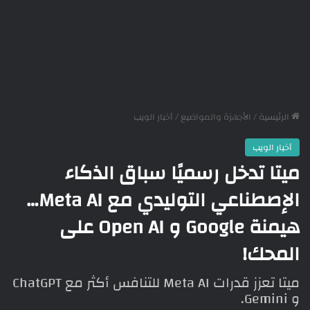
الرئيسية
/
الأجهزة والمواضيع
/
أخبار الويب
أخبار الويب
ميتا تدخل رسميًا سباق الذكاء
الإصطناعي التوليدي مع Meta AI…
هيمنة Google و Open AI على
المحك!
ميتا تعزز قدرات Meta AI للتنافس أكثر مع ChatGPT
و Gemini.