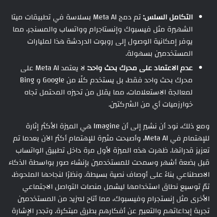
التكامل السلس:
تم دمج Meta AI بسلاسة في تطبيقات ميتا
الشهيرة مثل فيسبوك وإنستاجرام وواتساب والمسنجر، مما
يوفر إمكانية الوصول إلى روبوت الدردشة هذا لمليارات
المستخدمين بسهولة.
عدم الاعتماد على محرك بحث واحد:
لا يعتمد Meta AI على
محرك بحث واحد فقط، بل يستخدم كلًا من Google و Bing
لمعالجة الاستعلامات، مما يقلل من تحيزه المحتمل تجاه
خوارزميات أي من الشركتين.
ومع ذلك، نود أن نشير إلى أن Imagine هي الميزة الأكثر إثارة
للإهتمام في Meta AI، وأصبحت مثيرة للإهتمام أكثر الآن بعدما تم
تعزيز قدراتها. ظهرت هذه الميزة لأول مرة داخل تطبيق الواتساب
قبل بضعة أشهر وسمحت للمستخدمين بإنشاء صور بواسطة الذكاء
الاصطناعي بناءً على أوصاف نصية بسيطة. ونظرًا لنجاحها الملحوظ،
تمّ توسيع نطاق استخدامها ليشمل منصات التواصل الاجتماعي
الأخرى مثل إنستجرام وفيسبوك، مما أتاح لمزيد من المستخدمين
تجربة إبداعاتهم والتعبير عن أفكارهم بطرق مبتكرة. وتجدر الإشارة