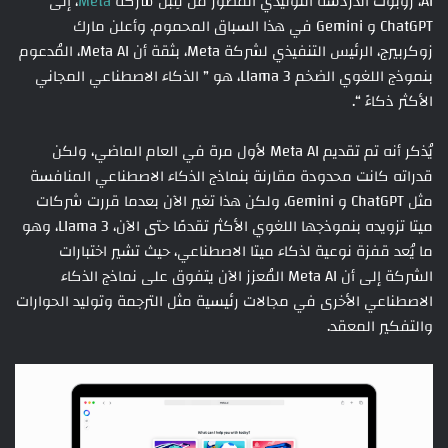
AI، روبوت الدردشة التوليدي المُطور من قِبل شركة
Meta
، إلى
ChatGPT و Gemini في هذا السباق المحموم. وأعلن مارك
زوكربيرج، الرئيس التنفيذي لشركة Meta، بثقة أن Meta AI، المُدعوم
بنموذج اللغوي الضخم Llama 3، هو ” الذكاء الاصطناعي المجاني
الأكثر ذكاءً “.
يُذكر أنه تم تقديم Meta AI لأول مرة في العام الماضي، ولكن
قدراته كانت محدودة مقارنة بنماذج الذكاء الاصطناعي المنافسة
مثل ChatGPT و Gemini، ولكن هذا تغير الآن بعدما قررت شركات
ميتا تزويده بنموذجها اللغوي الأكثر تقدمًا حتى الآن، LIama 3، وهو
ما يُعد قفزة نوعية لذكاء ميتا الاصطناعي، حيث تشير اختبارات
الشركة إلى أن Meta AI المُعزز الآن يتفوق على نماذج الذكاء
الاصطناعي الأخرى في مجالات رئيسية مثل الترجمة وتوليد الحوارات
والتفكير المعقد.