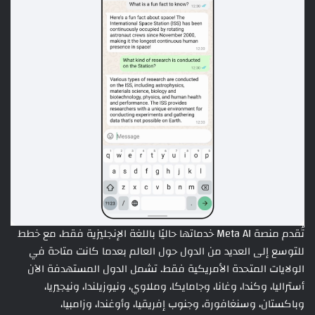
تُقدم منصة Meta AI خدماتها حاليًا باللغة الإنجليزية فقط، مع خطط
للتوسع إلى العديد من الدول حول العالم بعدما كانت متاحة في
الولايات المتحدة الأمريكية فقط. تشمل الدول المستهدفة الآن
أستراليا، وكندا، وغانا، وجامايكا، وملاوي، ونيوزيلندا، ونيجيريا،
وباكستان، وسنغافورة، وجنوب إفريقيا، وأوغندا، وزامبيا،