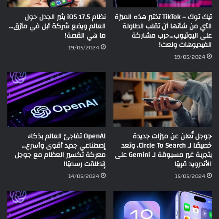
تيك توك – TikTok تختبر هذه الميزة
نظام iOS 17.5 يثير الجدل حول
التي من شأنها أن تقلب الطاولة
العالم ويضع شركة أبل في مأزق…
على اليوتيوب…حرب مشاركة
ما هي القصة!
الفيديوهات ولعت!
19/05/2024
19/05/2024
جوجل تُعلن عن ميزات جديدة
OpenAI تفاجئ العالم بذكاء
خصيصًا لـ Circle To Search، وتعد
إصطناعي جديد أقوى وأسرع…
بتجربة غير مسبوقة لـ Gemini على
معركة تكسير العظام مع جوجل
الأندرويد قريبًا
إنطلقت رسميًا!
14/05/2024
15/05/2024