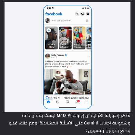
تظهر إختباراتنا الأولية أن إجابات Meta AI ليست بنفس دقة
وشمولية إجابات Gemini على الأسئلة المشابهة. ومع ذلك، فهو
يتمتع بميزتين رئيسيتين :