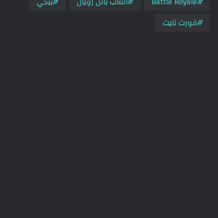
Battle Royale
العاب باتل رويال
ببجي
فورت نايت