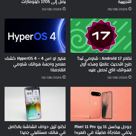
التجريبية
يصل إلى 1705 كيلومترات
03/08/2026
05/08/2026
نظام Android 17 : شاومي تبدأ
هايبر او اس 4 – HyperOS 4 كشف
طرح التحديث عالميًا وهذه أول
ملامح واجهة هواتف شاومي
الهواتف التي تحصل عليه
القادمة!
02/08/2026
02/08/2026
جوجل بيكسل 11 برو Pixel 11 Pro
تكنو تزيل حواف الشاشة بالكامل
يخفي مفاجأة مضيئة في ظهره!
في هاتف مستقبلي جديد!