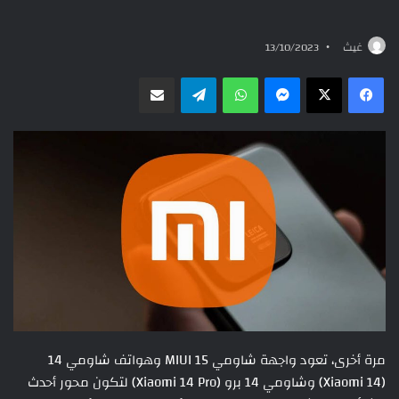
غيث
13/10/2023
ماسنجر
واتساب
تيلقرام
مشاركة عبر البريد
مرة أخرى، تعود واجهة شاومي MIUI 15 وهواتف شاومي 14
(Xiaomi 14) وشاومي 14 برو (Xiaomi 14 Pro) لتكون محور أحدث