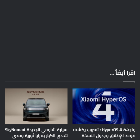
اقرا أيضاً ...
واجهة HyperOS 4 : تسريب يكشف
سيارة شاومي الجديدة SkyNomad
موعد الإطلاق وجدول النسخة
تتحدى الكبار بمزايا ثورية ومدى